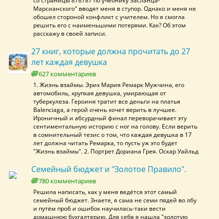
со страницы 878787 по учебнику Засланца-
Марсианского" вводят меня в ступор. Однако и меня не
обошел стороной конфликт с учителем. Но я смогла
решить его с наименьшими потерями. Как? Об этом
расскажу в своей записи.
27 книг, которые должна прочитать до 27
лет каждая девушка
627 комментариев
1. Жизнь взаймы. Эрих Мария Ремарк Мужчина, его
автомобиль, хрупкая девушка, умирающая от
туберкулеза. Героиня тратит все деньги на платья
Balenciaga, а герой очень хочет верить в лучшее.
Ироничный и абсурдный финал переворачивает эту
сентиментальную историю с ног на голову. Если верить
в сомнительный тезис о том, что каждая девушка в 17
лет должна читать Ремарка, то пусть уж это будет
"Жизнь взаймы". 2. Портрет Дориана Грея. Оскар Уайльд
Семейный бюджет и "Золотое Правило".
780 комментариев
Решила написать, как у меня ведётся этот самый
семейный бюджет. Знаете, я сама не семи пядей во лбу
и путём проб и ошибок научилась-таки вести
домашнюю бухгалтерию. Для себя я нашла "золотую