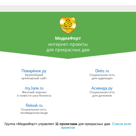
МедиаФорт
интернет-проекты
для прекрасных дам
Поварёнок.ру
Diets.ru
Крупнейший
Социальная сеть
кулинарный сайт
для худеющих
myJane.ru
Асиенда.ру
Женский журнал
Социальная сеть
и новости шоу-бизнеса
для дачников
Relook.ru
Социальная сеть,
посвященная моде
Группа «МедиаФорт» управляет
11 проектами
для прекрасных дам.
Список всех
проектов