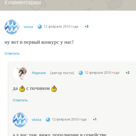
Комментарии
viviza
12 февраля 2010 года
+3
ну вот и первый конкурс у нас!
Ответить
Нарния
(автор поста)
12 февраля 2010 года
+2
да
с почином
Ответить
viviza
12 февраля 2010 года
+1
а у вас там, вижу, пополнение в семействе