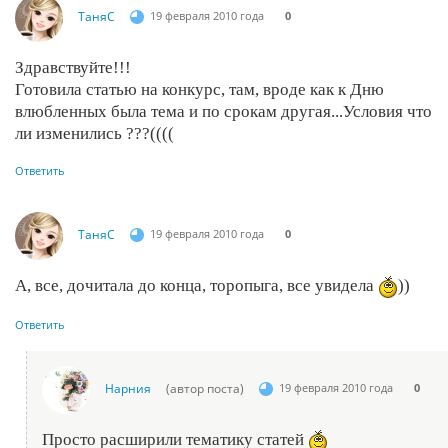
ТаняС
19 февраля 2010 года
0
Здравствуйте!!!
Готовила статью на конкурс, там, вроде как к Дню
влюбленных была тема и по срокам другая...Условия что
ли изменились ???((((
Ответить
ТаняС
19 февраля 2010 года
0
А, все, дочитала до конца, торопыга, все увидела
))
Ответить
Нарния
(автор поста)
19 февраля 2010 года
0
Просто расширили тематику статей