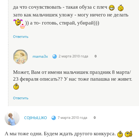
да что сочувствовать - такая обуза с плеч
зато как мальчишек уложу - могу ничего не делать
)) а то- готовь, стирай, убирай)))
Ответить
mama3x
2 марта 2010 года
0
Может, Вам от имени мальчишек праздник 8 марта/
23 февраля описать?? У нас тоже папашка не живет.
Ответить
COJIHbILLIKO
7 марта 2010 года
0
А мы тоже одни. Будем ждать другого конкурса.