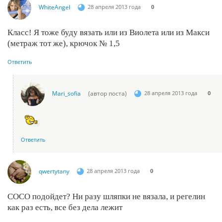
WhiteAngel
28 апреля 2013 года
0
Класс! Я тоже буду вязать или из Виолета или из Макси
(метраж тот же), крючок № 1,5
Ответить
Mari_sofia
(автор поста)
28 апреля 2013 года
0
Ответить
qwertytany
28 апреля 2013 года
0
СОСО подойдет? Ни разу шляпки не вязала, и регелин
как раз есть, все без дела лежит