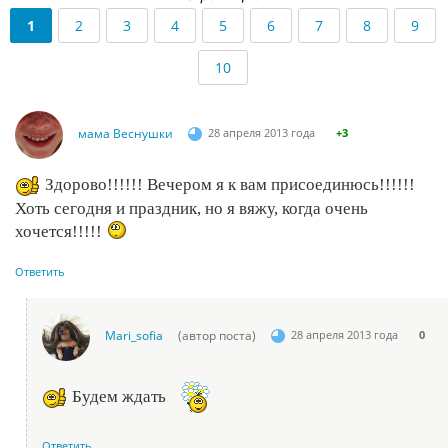
1
2
3
4
5
6
7
8
9
10
мама Веснушки
28 апреля 2013 года
+3
Здорово!!!!!! Вечером я к вам присоединюсь!!!!!!
Хоть сегодня и праздник, но я вяжу, когда очень
хочется!!!!!
Ответить
Mari_sofia
(автор поста)
28 апреля 2013 года
0
Будем ждать
Ответить