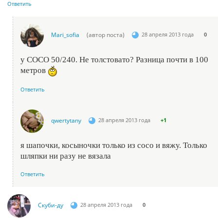
Ответить
Mari_sofia
(автор поста)
28 апреля 2013 года
0
у СОСО 50/240. Не толстовато? Разница почти в 100
метров
Ответить
qwertytany
28 апреля 2013 года
+1
я шапочки, косыночки только из сосо и вяжу. Только
шляпки ни разу не вязала
Ответить
Скуби-ду
28 апреля 2013 года
0