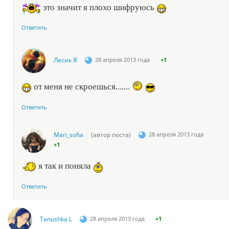
это значит я плохо шифруюсь
Ответить
Лесик Я
28 апреля 2013 года
+1
от меня не скроешься.......
Ответить
Mari_sofia
(автор поста)
28 апреля 2013 года
+1
я так и поняла
Ответить
Tanushka L
28 апреля 2013 года
+1