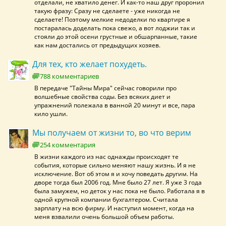
отделали, не хватило денег. И как-то наш друг проронил
такую фразу: Сразу не сделаете - уже никогда не
сделаете! Поэтому мелкие недоделки по квартире я
постаралась доделать пока свежо, а вот лоджии так и
стояли до этой осени грустные и обшарпанные, такие
как нам достались от предыдущих хозяев.
Для тех, кто желает похудеть.
788 комментариев
В передаче "Тайны Мира" сейчас говорили про
волшебные свойства соды. Без всяких диет и
упражнений полежала в ванной 20 минут и все, пара
кило ушли.
Мы получаем от жизни то, во что верим
254 комментария
В жизни каждого из нас однажды происходят те
события, которые сильно меняют нашу жизнь. И я не
исключение. Вот об этом я и хочу поведать другим. На
дворе тогда был 2006 год. Мне было 27 лет. Я уже 3 года
была замужем, но деток у нас пока не было. Работала я в
одной крупной компании бухгалтером. Считала
зарплату на всю фирму. И наступил момент, когда на
меня взвалили очень большой объем работы.