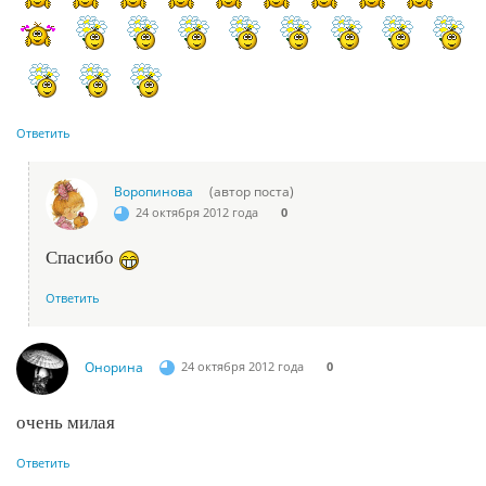
Ответить
Воропинова
(автор поста)
24 октября 2012 года
0
Спасибо
Ответить
Онорина
24 октября 2012 года
0
очень милая
Ответить