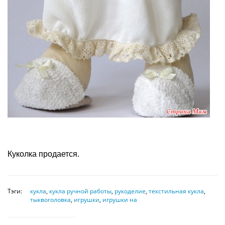
Куколка продается.
Тэги:
кукла
,
кукла ручной работы
,
рукоделие
,
текстильная кукла
,
тыквоголовка
,
игрушки
,
игрушки на