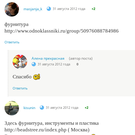
masjanja_k
31 августа 2012 года
+2
фурнитура
http://www.odnoklassniki.ru/group/50976088784986
Ответить
Алена прекрасная
(автор поста)
31 августа 2012 года
0
Спасибо
Ответить
kisunin
31 августа 2012 года
+2
Здесь фурнитура, инструменты и пластика
http://beadstree.ru/index.php ( Москва)