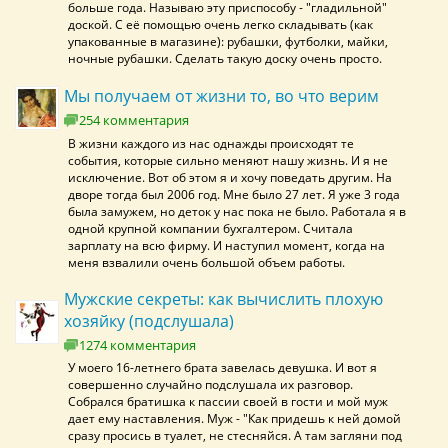
больше года. Называю эту приспособу - "гладильной"
доской. С её помощью очень легко складывать (как
упакованные в магазине): рубашки, футболки, майки,
ночные рубашки. Сделать такую доску очень просто.
Мы получаем от жизни то, во что верим
254 комментария
В жизни каждого из нас однажды происходят те
события, которые сильно меняют нашу жизнь. И я не
исключение. Вот об этом я и хочу поведать другим. На
дворе тогда был 2006 год. Мне было 27 лет. Я уже 3 года
была замужем, но деток у нас пока не было. Работала я в
одной крупной компании бухгалтером. Считала
зарплату на всю фирму. И наступил момент, когда на
меня взвалили очень большой объем работы.
Мужские секреты: как вычислить плохую
хозяйку (подслушала)
1274 комментария
У моего 16-летнего брата завелась девушка. И вот я
совершенно случайно подслушала их разговор.
Собрался братишка к пассии своей в гости и мой муж
дает ему наставления. Муж - "Как придешь к ней домой
сразу просись в туалет, не стесняйся. А там загляни под