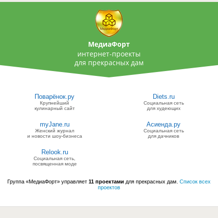
МедиаФорт
интернет-проекты
для прекрасных дам
Поварёнок.ру
Diets.ru
Крупнейший
Социальная сеть
кулинарный сайт
для худеющих
myJane.ru
Асиенда.ру
Женский журнал
Социальная сеть
и новости шоу-бизнеса
для дачников
Relook.ru
Социальная сеть,
посвященная моде
Группа «МедиаФорт» управляет
11 проектами
для прекрасных дам.
Список всех
проектов