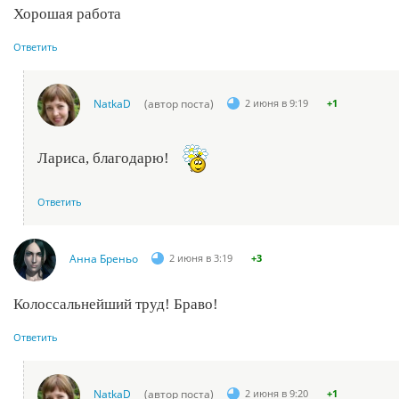
Хорошая работа
Ответить
NatkaD
(автор поста)
2 июня в 9:19
+1
Лариса, благодарю!
Ответить
Анна Бреньо
2 июня в 3:19
+3
Колоссальнейший труд! Браво!
Ответить
NatkaD
(автор поста)
2 июня в 9:20
+1