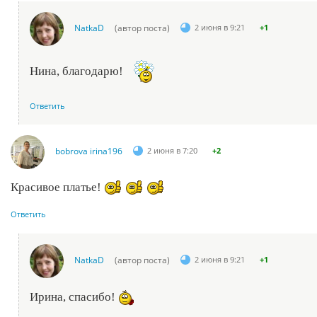
NatkaD
(автор поста)
2 июня в 9:21
+1
Нина, благодарю!
Ответить
bobrova irina196
2 июня в 7:20
+2
Красивое платье!
Ответить
NatkaD
(автор поста)
2 июня в 9:21
+1
Ирина, спасибо!