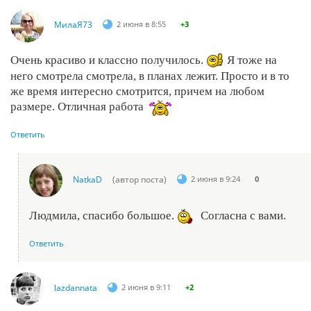
МилаЯ73
2 июня в 8:55
+3
Очень красиво и классно получилось.
Я тоже на
него смотрела смотрела, в планах лежит. Просто и в то
же время интересно смотрится, причем на любом
размере. Отличная работа
Ответить
NatkaD
(автор поста)
2 июня в 9:24
0
Людмила, спасибо большое.
Согласна с вами.
Ответить
lazdannata
2 июня в 9:11
+2