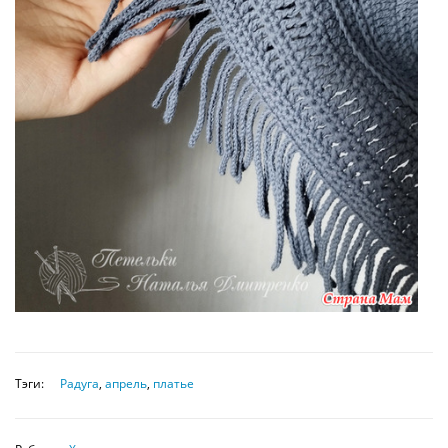
Тэги:
Радуга
,
апрель
,
платье