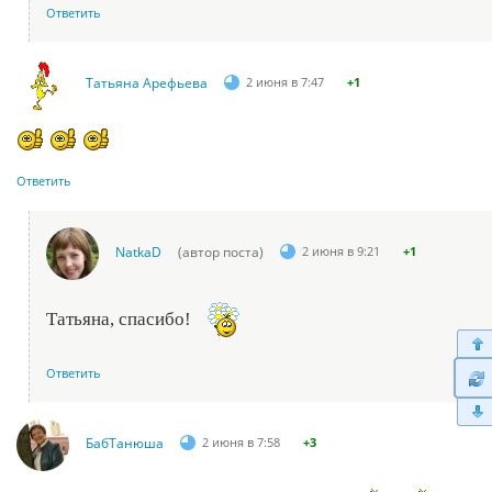
Ответить
Татьяна Арефьева
2 июня в 7:47
+1
Ответить
NatkaD
(автор поста)
2 июня в 9:21
+1
Татьяна, спасибо!
Ответить
БабТанюша
2 июня в 7:58
+3