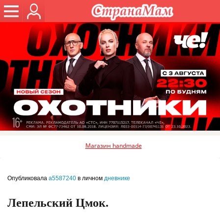
Магазин handmade
Опубликовала
a5587240
в личном
дневнике
Лепельский Цмок.