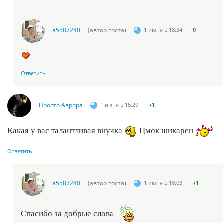
a5587240
(автор поста)
1 июня в 18:34
0
Ответить
Просто Аврора
1 июня в 15:29
+1
Какая у вас талантливая внучка
Цмок шикарен
Ответить
a5587240
(автор поста)
1 июня в 18:03
+1
Спасибо за добрые слова