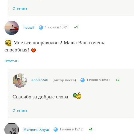
Ответить
houwif
1 июня в 15:01
+1
Мне все понравилось! Маша Ваша очень
способная!
Ответить
a5587240
(автор поста)
1 июня в 18:00
+2
Спасибо за добрые слова
Ответить
Манюня Хнуш
1 июня в 15:17
+1