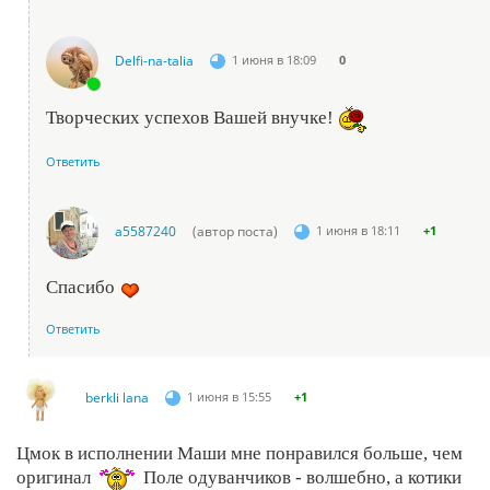
Delfi-na-talia
1 июня в 18:09
0
Творческих успехов Вашей внучке!
Ответить
a5587240
(автор поста)
1 июня в 18:11
+1
Спасибо
Ответить
berkli lana
1 июня в 15:55
+1
Цмок в исполнении Маши мне понравился больше, чем
оригинал
Поле одуванчиков - волшебно, а котики