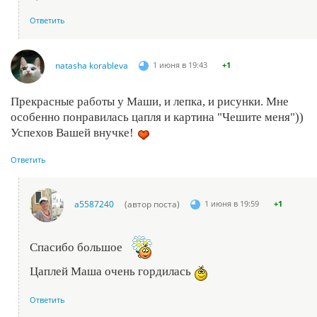
Ответить
natasha korableva
1 июня в 19:43
+1
Прекрасные работы у Маши, и лепка, и рисунки. Мне
особенно понравилась цапля и картина "Чешите меня"))
Успехов Вашей внучке!
Ответить
a5587240
(автор поста)
1 июня в 19:59
+1
Спасибо большое
Цаплей Маша очень гордилась
Ответить