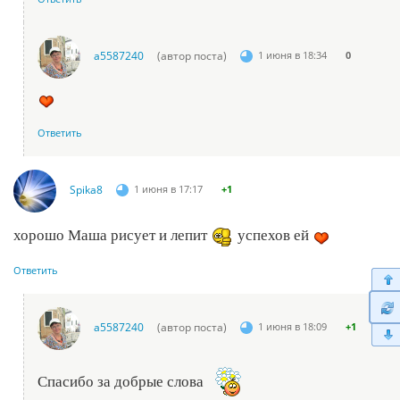
a5587240
(автор поста)
1 июня в 18:34
0
Ответить
Spika8
1 июня в 17:17
+1
хорошо Маша рисует и лепит
успехов ей
Ответить
a5587240
(автор поста)
1 июня в 18:09
+1
Спасибо за добрые слова