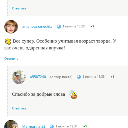
Ответить
antonova tanechka
1 июня в 18:28
+1
Всё супер. Особенно учитывая возраст творца. У
вас очень одаренная внучка!
Ответить
a5587240
(автор поста)
1 июня в 18:35
+1
Спасибо за добрые слова
Ответить
Marmarina-23
1 июня в 19:31
+1