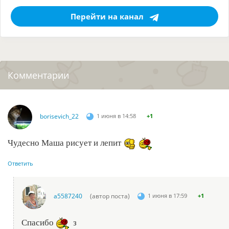
Перейти на канал
Комментарии
borisevich_22
1 июня в 14:58
+1
Чудесно Маша рисует и лепит
Ответить
a5587240
(автор поста)
1 июня в 17:59
+1
Спасибо
з