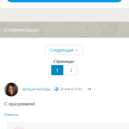
Комментарии
→
Следующая
Страницы:
1
2
ШтУшА-НаТуШа
20 мая в 21:43
+1
С праздником!
Ответить