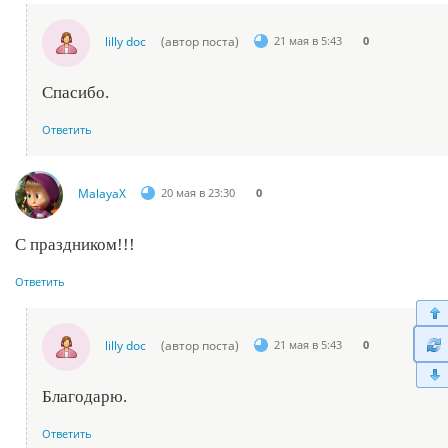
lilly doc
(автор поста)
21 мая в 5:43
0
Спасибо.
Ответить
MalayaX
20 мая в 23:30
0
С праздником!!!
Ответить
lilly doc
(автор поста)
21 мая в 5:43
0
Благодарю.
Ответить