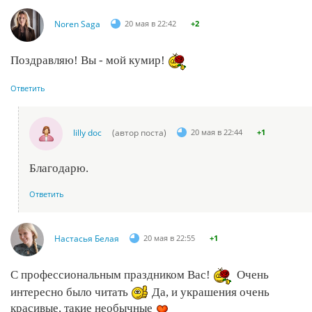
Noren Saga
20 мая в 22:42
+2
Поздравляю! Вы - мой кумир!
Ответить
lilly doc
(автор поста)
20 мая в 22:44
+1
Благодарю.
Ответить
Настасья Белая
20 мая в 22:55
+1
С профессиональным праздником Вас!
Очень
интересно было читать
Да, и украшения очень
красивые, такие необычные