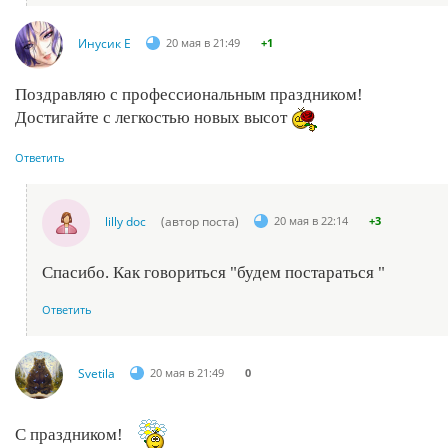
Инусик Е
20 мая в 21:49
+1
Поздравляю с профессиональным праздником!
Достигайте с легкостью новых высот
Ответить
lilly doc
(автор поста)
20 мая в 22:14
+3
Спасибо. Как говориться "будем постараться "
Ответить
Svetila
20 мая в 21:49
0
С праздником!