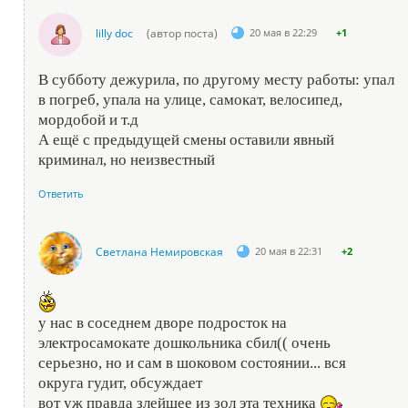
lilly doc
(автор поста)
20 мая в 22:29
+1
В субботу дежурила, по другому месту работы: упал
в погреб, упала на улице, самокат, велосипед,
мордобой и т.д
А ещё с предыдущей смены оставили явный
криминал, но неизвестный
Ответить
Светлана Немировская
20 мая в 22:31
+2
у нас в соседнем дворе подросток на
электросамокате дошкольника сбил(( очень
серьезно, но и сам в шоковом состоянии... вся
округа гудит, обсуждает
вот уж правда злейшее из зол эта техника