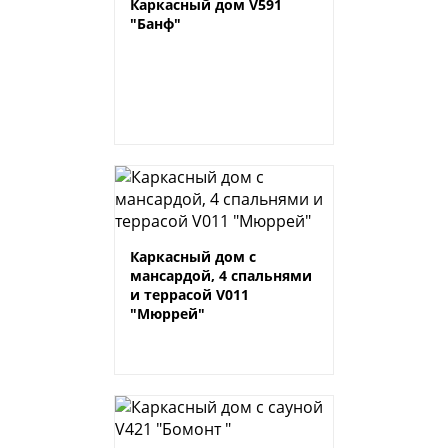
Каркасный дом V591
"Банф"
Каркасный дом с
мансардой, 4 спальнями
и террасой V011
"Мюррей"