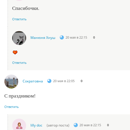
Спасибочки.
Ответить
Манюня Хнуш
20 мая в 22:15
0
Ответить
Сократовна
20 мая в 22:05
0
С праздником!
Ответить
lilly doc
(автор поста)
20 мая в 22:15
0