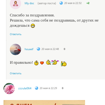
lilly doc
(автор поста)
20 мая в 22:32
+2
Спасибо за поздравления.
Решила, что сама себя не поздравишь, от других не
дождешься
Ответить
houwif
20 мая в 22:48
0
И правильно!
Ответить
zzzula064
20 мая в 22:29
0