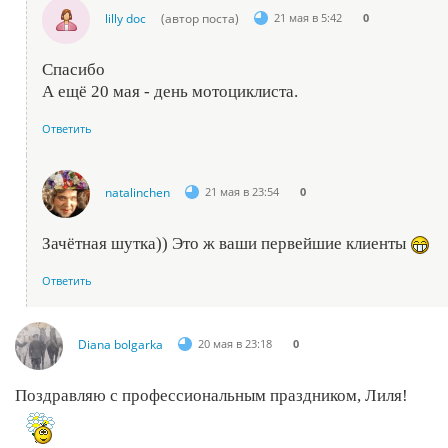
lilly doc
(автор поста)
21 мая в 5:42
0
Спасибо
А ещё 20 мая - день мотоциклиста.
Ответить
natalinchen
21 мая в 23:54
0
Зачётная шутка)) Это ж ваши первейшие клиенты
Ответить
Diana bolgarka
20 мая в 23:18
0
Поздравляю с профессиональным праздником, Лиля!