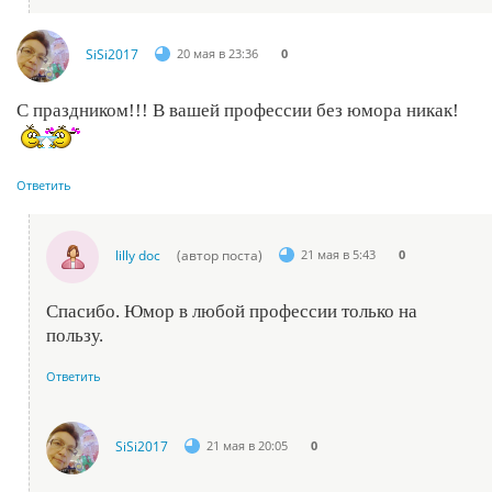
SiSi2017
20 мая в 23:36
0
С праздником!!! В вашей профессии без юмора никак!
Ответить
lilly doc
(автор поста)
21 мая в 5:43
0
Спасибо. Юмор в любой профессии только на
пользу.
Ответить
SiSi2017
21 мая в 20:05
0