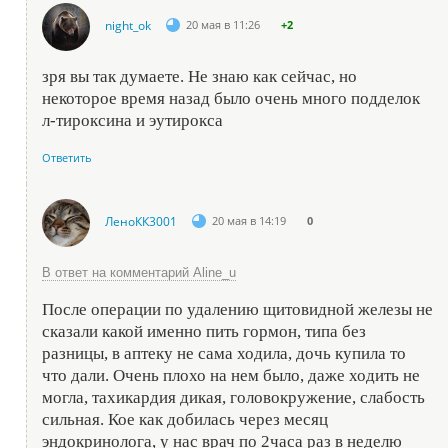
night_ok
20 мая в 11:26
+2
зря вы так думаете. Не знаю как сейчас, но
некоторое время назад было очень много подделок
л-тироксина и эутирокса
Ответить
ЛеноКК3001
20 мая в 14:19
0
В ответ на комментарий Aline_u
После операции по удалению щитовидной железы не
сказали какой именно пить гормон, типа без
разницы, в аптеку не сама ходила, дочь купила то
что дали. Очень плохо на нем было, даже ходить не
могла, тахикардия дикая, головокружение, слабость
сильная. Кое как добилась через месяц
эндокринолога, у нас врач по 2часа раз в неделю