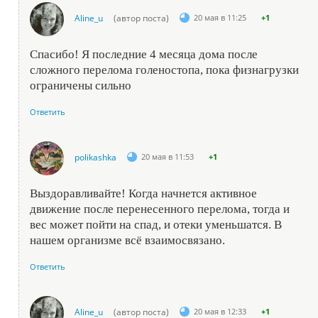
Aline_u
(автор поста)
20 мая в 11:25
+1
Спасибо! Я последние 4 месяца дома после
сложного перелома голеностопа, пока физнагрузки
ограничены сильно
Ответить
polikashka
20 мая в 11:53
+1
Выздоравливайте! Когда начнется активное
движение после перенесенного перелома, тогда и
вес может пойти на спад, и отеки уменьшатся. В
нашем организме всё взаимосвязано.
Ответить
Aline_u
(автор поста)
20 мая в 12:33
+1