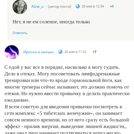
Aline_u
(автор поста)
20 мая в 12:34
+1
Нет, я не ем соленое, иногда только
Ответить
Иринка и малыш
20 мая в 11:52
+7
С едой у вас все в порядке, насколько я могу судить.
Дело в отеках. Могу посоветовать лимфодренажные
тренировки или что-то вроде гормональной йоги, как
многие тренеры сейчас называют, это должно помочь от
отеков. Но нужно ввести привычку и делать практически
ежедневно.
Я всем советую для введения привычки посмотреть в
сети комплекс «5 тибетских жемчужин», он занимает
совсем немного времени, но от него сразу есть большой
эффект - прилив энергии, выведение лишней жидкости,,
даже овал лица начинает подтягиваться через месяц-