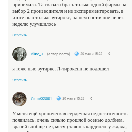
принимала. Та сказала брать только одной фирмы на
выбор 2 производителя и не экспериментировать, в
итоге пью только эутирокс, на нем состояние через
неделю улучшилось
Ответить
Aline_u
(автор поста)
20 мая в 15:22
0
я тоже пью эутиркс, Л-тироксин не подошел
Ответить
ЛеноКК3001
20 мая в 15:28
0
У меня ещё хроническая сердечная недостаточность
появилась, очень сильно прошлой осенью долбила,
врачей вообще нет, месяц талон к кардиологу ждала,