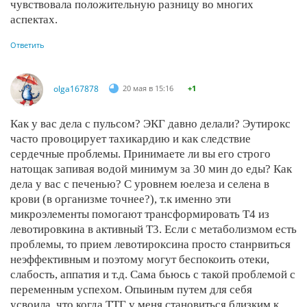
чувствовала положительную разницу во многих
аспектах.
Ответить
olga167878
20 мая в 15:16
+1
Как у вас дела с пульсом? ЭКГ давно делали? Эутирокс
часто провоцирует тахикардию и как следствие
сердечные проблемы. Принимаете ли вы его строго
натощак запивая водой минимум за 30 мин до еды? Как
дела у вас с печенью? С уровнем юелеза и селена в
крови (в организме точнее?), т.к именно эти
микроэлементы помогают трансформировать Т4 из
левотировкина в активный Т3. Если с метаболизмом есть
проблемы, то прием левотироксина просто станрвиться
неэффективным и поэтому могут беспокоить отеки,
слабость, аппатия и т.д. Сама бьюсь с такой проблемой с
переменным успехом. Опыиным путем для себя
усвоила, что когда ТТГ у меня становиться близким к