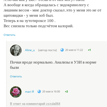
А вообще я когда обращалась с эндокринологу с
лишним весом - мне доктор сказал ,что у меня это не от
щитовидки - у меня зоб был.
Теперь я на эутотироксе 100 .
Вес снизила только подсчётом калорий.
Ответить
Aline_u
(автор поста)
20 мая в 11:22
+1
Почки вроде нормально. Анализы и УЗИ в норме
были
Ответить
mari Я
20 мая в 16:00
+2
В ответ на комментарий zzzula064