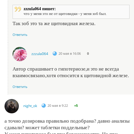
zzzula064 пишет:
что у меня это не от щитовидки - у меня зоб был.
Так зоб это та же щитовидная железа.
Ответить
zzzula064
20 мая в 16:06
0
Автор спрашивает о гипотериозе,и это не всегда
взаимосвязано,хотя относится к щитовидной железе.
Ответить
night_ok
20 мая в 9:22
+5
а точно дозировка правильно подобрана? давно анализы
сдавали? может таблетки поддельные?