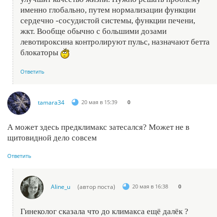
именно глобально, путем нормализации функции
сердечно -сосудистой системы, функции печени,
жкт. Вообще обычно с большими дозами
левотироксина контролируют пульс, назначают бетта
блокаторы
Ответить
tamara34
20 мая в 15:39
0
А может здесь предклимакс затесался? Может не в
щитовидной дело совсем
Ответить
Aline_u
(автор поста)
20 мая в 16:38
0
Гинеколог сказала что до климакса ещё далёк ?