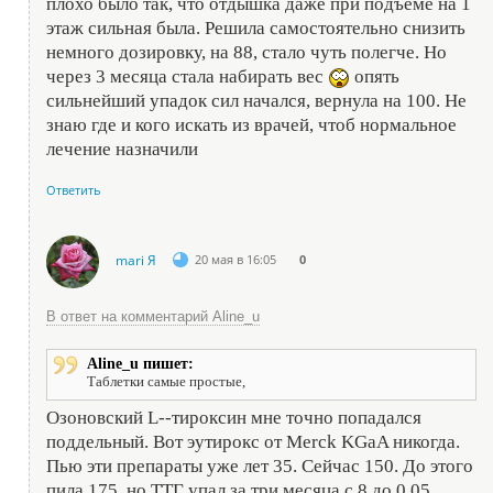
плохо было так, что отдышка даже при подъёме на 1
этаж сильная была. Решила самостоятельно снизить
немного дозировку, на 88, стало чуть полегче. Но
через 3 месяца стала набирать вес
опять
сильнейший упадок сил начался, вернула на 100. Не
знаю где и кого искать из врачей, чтоб нормальное
лечение назначили
Ответить
mari Я
20 мая в 16:05
0
В ответ на комментарий Aline_u
Aline_u пишет:
Таблетки самые простые,
Озоновский L--тироксин мне точно попадался
поддельный. Вот эутирокс от Merck KGaA никогда.
Пью эти препараты уже лет 35. Сейчас 150. До этого
пила 175, но ТТГ упал за три месяца с 8 до 0.05..