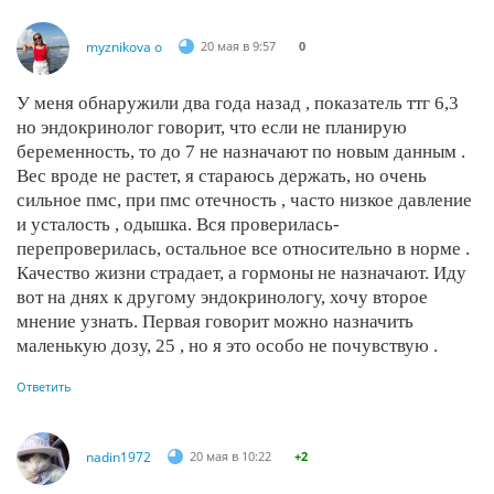
myznikova o
20 мая в 9:57
0
У меня обнаружили два года назад , показатель ттг 6,3
но эндокринолог говорит, что если не планирую
беременность, то до 7 не назначают по новым данным .
Вес вроде не растет, я стараюсь держать, но очень
сильное пмс, при пмс отечность , часто низкое давление
и усталость , одышка. Вся проверилась-
перепроверилась, остальное все относительно в норме .
Качество жизни страдает, а гормоны не назначают. Иду
вот на днях к другому эндокринологу, хочу второе
мнение узнать. Первая говорит можно назначить
маленькую дозу, 25 , но я это особо не почувствую .
Ответить
nadin1972
20 мая в 10:22
+2