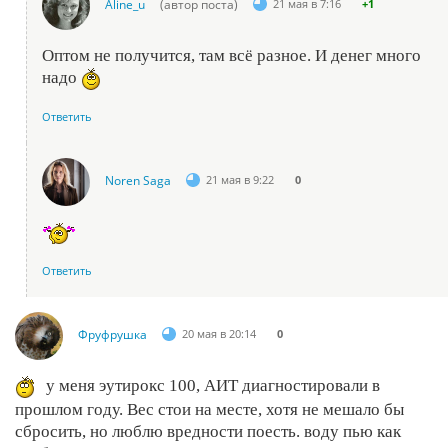
Aline_u
(автор поста)
21 мая в 7:16
+1
Оптом не получится, там всё разное. И денег много
надо
Ответить
Noren Saga
21 мая в 9:22
0
Ответить
Фруфрушка
20 мая в 20:14
0
у меня эутирокс 100, АИТ диагностировали в
прошлом году. Вес стои на месте, хотя не мешало бы
сбросить, но люблю вредности поесть. воду пью как