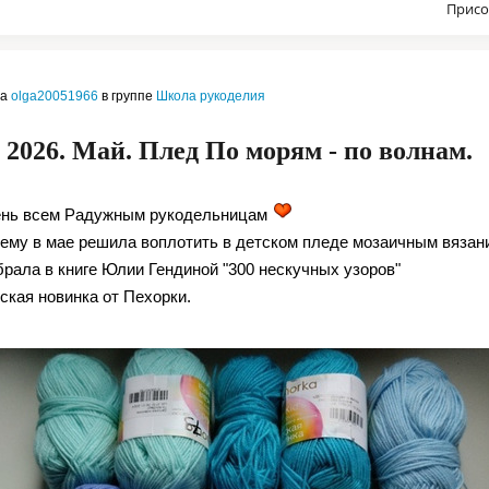
Присо
ла
olga20051966
в группе
Школа рукоделия
 2026. Май. Плед По морям - по волнам.
ень всем Радужным рукодельницам
ему в мае решила воплотить в детском пледе мозаичным вязан
брала в книге Юлии Гендиной "300 нескучных узоров"
ская новинка от Пехорки.