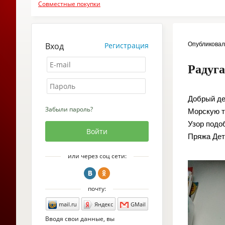
Совместные покупки
Вход
Регистрация
Опубликова
Радуга
Добрый д
Забыли пароль?
Морскую т
Узор подо
Пряжа Дет
или через соц сети:
почту:
mail.ru
Яндекс
GMail
Вводя свои данные, вы