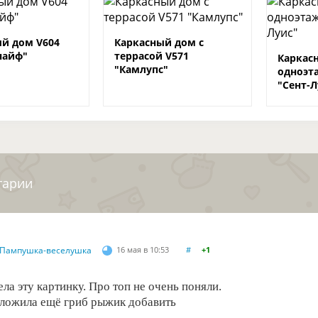
й дом V604
Каркасный дом с
найф"
террасой V571
Каркас
"Камлупс"
одноэт
"Сент-Л
тарии
Пампушка-веселушка
16 мая в 10:53
#
+1
ела эту картинку. Про топ не очень поняли.
дложила ещё гриб рыжик добавить