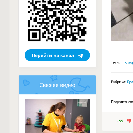
Перейти на канал
Тэги:
юмо
Рубрика:
Бр
Свежее видео
Поделиться:
+55