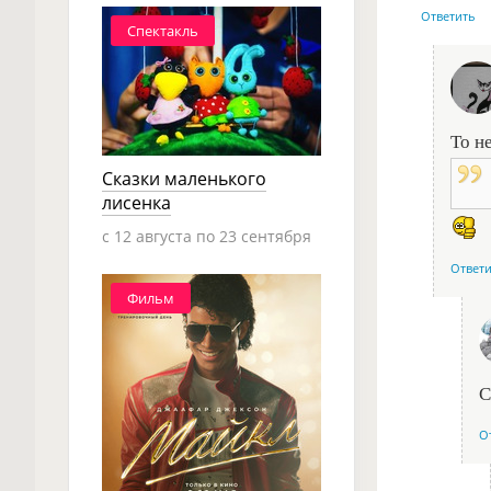
Ответить
Спектакль
То не
Сказки маленького
лисенка
c 12 августа по 23 сентября
Ответ
Фильм
С
О