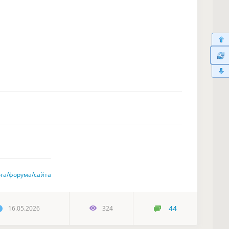
ога/форума/сайта
44
16.05.2026
324