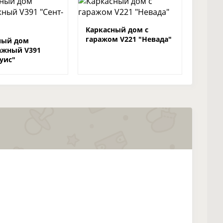
Каркасный дом с
гаражом V221 "Невада"
ный дом
ажный V391
уис"