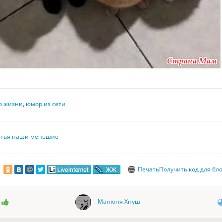
р жизни
,
юмор из сети
атья наши меньшие
Печать
Получить код для бл
Манюня Хнуш