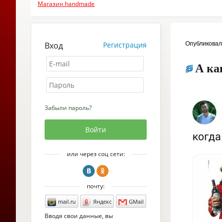
Магазин handmade
Вход
Регистрация
Опубликова
А ка
Забыли пароль?
или через соц сети:
почту:
mail.ru
Яндекс
GMail
Вводя свои данные, вы