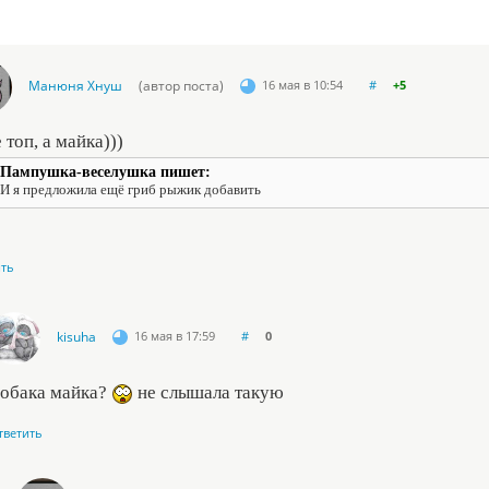
Манюня Хнуш
(автор поста)
16 мая в 10:54
#
+5
 топ, а майка)))
Пампушка-веселушка пишет:
И я предложила ещё гриб рыжик добавить
ить
kisuha
16 мая в 17:59
#
0
обака майка?
не слышала такую
тветить