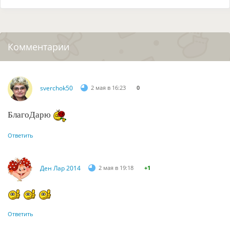
Комментарии
sverchok50
2 мая в 16:23
0
БлагоДарю
Ответить
Ден Лар 2014
2 мая в 19:18
+1
Ответить