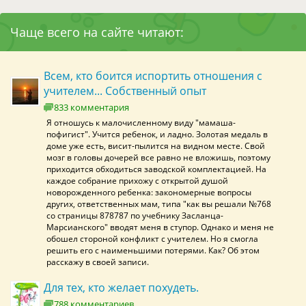
Чаще всего на сайте читают:
Всем, кто боится испортить отношения с
учителем... Собственный опыт
833 комментария
Я отношусь к малочисленному виду "мамаша-
пофигист". Учится ребенок, и ладно. Золотая медаль в
доме уже есть, висит-пылится на видном месте. Свой
мозг в головы дочерей все равно не вложишь, поэтому
приходится обходиться заводской комплектацией. На
каждое собрание прихожу с открытой душой
новорожденного ребенка: закономерные вопросы
других, ответственных мам, типа "как вы решали №768
со страницы 878787 по учебнику Засланца-
Марсианского" вводят меня в ступор. Однако и меня не
обошел стороной конфликт с учителем. Но я смогла
решить его с наименьшими потерями. Как? Об этом
расскажу в своей записи.
Для тех, кто желает похудеть.
788 комментариев