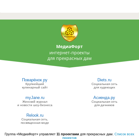
МедиаФорт
интернет-проекты
для прекрасных дам
Поварёнок.ру
Diets.ru
Крупнейший
Социальная сеть
кулинарный сайт
для худеющих
myJane.ru
Асиенда.ру
Женский журнал
Социальная сеть
и новости шоу-бизнеса
для дачников
Relook.ru
Социальная сеть,
посвященная моде
Группа «МедиаФорт» управляет
11 проектами
для прекрасных дам.
Список всех
проектов