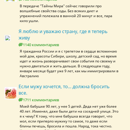
В передаче "Тайны Мира" сейчас говорили про
волшебные свойства соды. Без всяких диет и
упражнений полежала в ванной 20 минут и все, пара
кило ушли.
Я люблю и уважаю страну, где я теперь
живу
1140 комментариев
Я гражданка России и я с трепетом в сердце вспоминаю
мой дом, красоты Сибири, школу, детский сад, но время
идет и жизнь разворачивает свои события по своему и
нужно двигаться и жить дальше. В следующем году,
январе месяце будет уже 9 лет, как мы иммигрировали в
Австралию
Если мужу хочется, то... должна бросить
все.
1711 комментариев
Моей бабушке 90 лет, у нее 5 детей. Деда нет уже более
40 лет. Изменял, даже были дети на соседней улице. Это
я к чему? К тому, что мне бабушка всегда говорит, что
мол, если приперло мужику то самое, то даже если
блины печешь, бросила и пошла. Народ, тока честно.