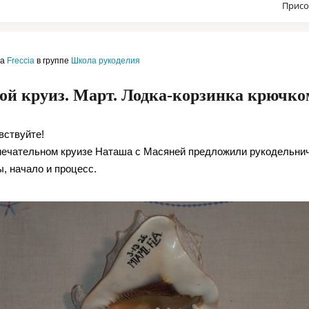
Присо
ла
Freccia
в группе
Школа рукоделия
ой круиз. Март. Лодка-корзинка крючко
вствуйте!
мечательном круизе Наташа с Масяней предложили рукодельнича
, начало и процесс.