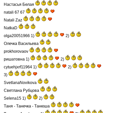
Настасья Белая
natali 67 67
Natali Zaz
NatkaD
olga20051966 1)
2)
Олечка Васильева
prokhorovaov
ришатовна 1)
2)
cytuehjxrf11964 1)
2)
3)
SvetlanaNovikova
Светлана Рубцова
Selena15 1)
2)
Таня - Танечка - Танюша