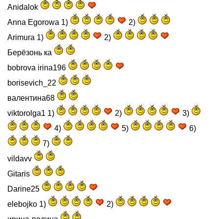
Anidalok
Anna Egorowa 1)
2)
Arimura 1)
2)
Берёзонь ка
bobrova irina196
borisevich_22
валентина68
viktorolga1 1)
2)
3)
4)
5)
6)
7)
vildavv
Gitaris
Darine25
elebojko 1)
2)