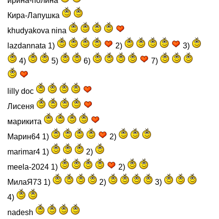
ирина-полина
Кира-Лапушка
khudyakova nina
lazdannata 1)
2)
3)
4)
5)
6)
7)
lilly doc
Лисеня
марикита
Марин64 1)
2)
marimar4 1)
2)
meela-2024 1)
2)
МилаЯ73 1)
2)
3)
4)
nadesh