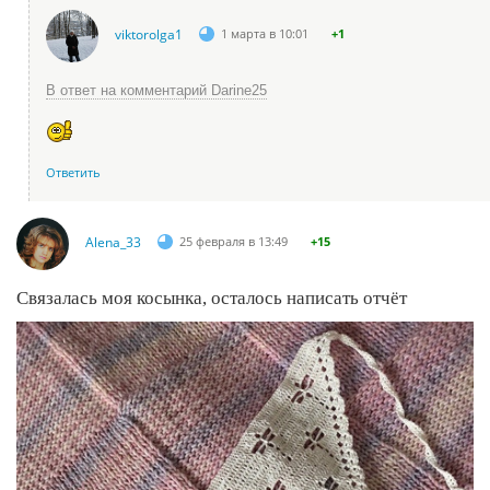
viktorolga1
1 марта в 10:01
+1
В ответ на комментарий Darine25
Ответить
Alena_33
25 февраля в 13:49
+15
Связалась моя косынка, осталось написать отчёт