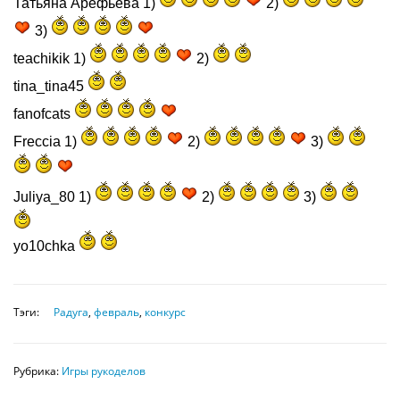
Татьяна Арефьева 1)
2)
3)
teachikik 1)
2)
tina_tina45
fanofcats
Freccia 1)
2)
3)
Juliya_80 1)
2)
3)
yo10chka
Тэги:
Радуга
,
февраль
,
конкурс
Рубрика:
Игры рукоделов