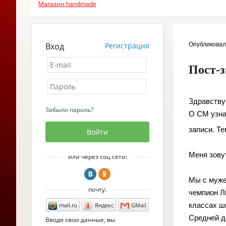
Магазин handmade
Вход
Регистрация
Опубликова
Пост-
Здравству
Забыли пароль?
О СМ узна
записи. Т
Меня зовут
или через соц сети:
Мы с муже
почту:
чемпион Л
классах ш
mail.ru
Яндекс
GMail
Средней д
Вводя свои данные, вы