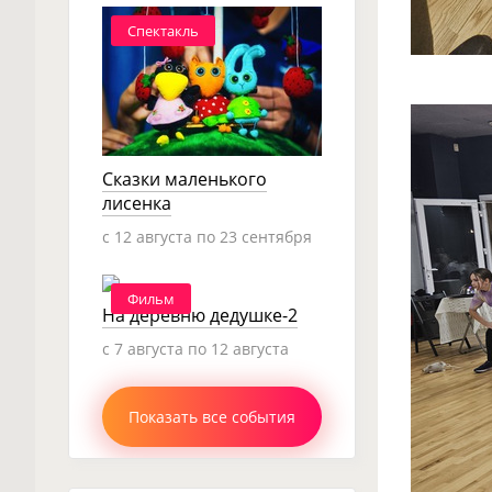
Спектакль
Сказки маленького
лисенка
c 12 августа по 23 сентября
Фильм
На деревню дедушке-2
c 7 августа по 12 августа
Показать все события