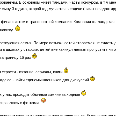
рованием. В основном живет танцами, часты конкурсы, в т ч м
ыну 3 годика, второй год мучается в садике (никак не адаптиру
 финансистом в транспортной компании. Компания голландская, 
енавижу
ствующая семья. По мере возможностей стараемся не сидеть д
и в школах у старших детей вне каникул нельзя пропустить ни од
за границу 16 раз
 страсти - вязание, сериалы, книги
надеюсь найти единомышленников для дискуссий
ак у нас проходят обычные зимние выходные
справлюсь с фотками
 вечером ездили в танцевальную студию дочки. Было родительс