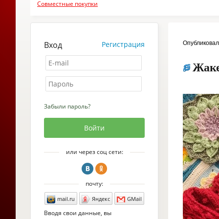
Совместные покупки
Вход
Регистрация
Опубликова
Жаке
Забыли пароль?
или через соц сети:
почту:
mail.ru
Яндекс
GMail
Вводя свои данные, вы