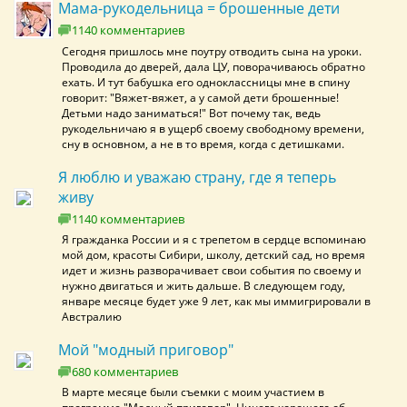
Мама-рукодельница = брошенные дети
1140 комментариев
Сегодня пришлось мне поутру отводить сына на уроки.
Проводила до дверей, дала ЦУ, поворачиваюсь обратно
ехать. И тут бабушка его одноклассницы мне в спину
говорит: "Вяжет-вяжет, а у самой дети брошенные!
Детьми надо заниматься!" Вот почему так, ведь
рукодельничаю я в ущерб своему свободному времени,
сну в основном, а не в то время, когда с детишками.
Я люблю и уважаю страну, где я теперь
живу
1140 комментариев
Я гражданка России и я с трепетом в сердце вспоминаю
мой дом, красоты Сибири, школу, детский сад, но время
идет и жизнь разворачивает свои события по своему и
нужно двигаться и жить дальше. В следующем году,
январе месяце будет уже 9 лет, как мы иммигрировали в
Австралию
Мой "модный приговор"
680 комментариев
В марте месяце были съемки с моим участием в