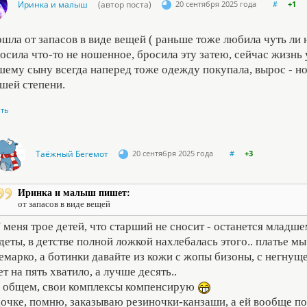
Иринка и малыш
(автор поста)
20 сентября 2025 года
#
+1
ошла от запасов в виде вещей ( раньше тоже любила чуть ли н
осила что-то не ношенное, бросила эту затею, сейчас жизнь 
шему сыну всегда наперед тоже одежду покупала, вырос - но
шей степени.
ить
Таёжный Бегемот
20 сентября 2025 года
#
+3
Иринка и малыш пишет:
от запасов в виде вещей
 меня трое детей, что старший не сносит - останется младш
деты, в детстве полной ложкой нахлебалась этого.. платье м
емарко, а ботинки давайте из кожи с жопы бизоны, с негнущ
ет на пять хватило, а лучше десять..
 общем, свои комплексы компенсирую
очке, помню, заказываю резиночки-канзаши, а ей вообще поф