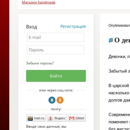
Магазин handmade
Вход
Регистрация
Опубликова
О де
Девочки, п
Забыли пароль?
Забытый за
В царской 
или через соц сети:
насколько
долгов даж
почту:
Современн
mail.ru
Яндекс
GMail
поменяют 
Вводя свои данные, вы
без жестк