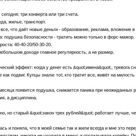
сегодня: три конверта или три счета.
еда, жилье, транспорт.
 все, что даёт новые деньги - образование, реклама, вложение в
а: подушка безопасности - тратить можно только в форс-мажор.
оста: 40-40-20/50-30-20.
небольшом доходе главное регулярность, а не размер.
еский эффект: когда у денег есть &quot;имена&quot;, тревога сн
 как подвиг. Купцы знали: тот, кто тратит все, живёт на милость 
 месяца появится подушка, снижается паника при неожиданных 
ия, а дисциплина.
но, но старый &quot;закон трех рублей&quot; работает лучше, 
сь и поняла, что в моей семье так и жили всегда и мне это пер
едствам, никогда не уходила в минус и откладывала копейку. Пр