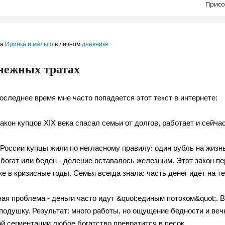
Присо
ла
Иринка и малыш
в личном
дневнике
нежных тратах
оследнее время мне часто попадается этот текст в интернете:
кон купцов ХIX века спасал семьи от долгов, работает и сейчас
России купцы жили по негласному правилу: один рубль на жизнь
 богат или беден - деление оставалось железным. Этот закон п
е в кризисные годы. Семья всегда знала: часть денег идёт на тек
ая проблема - деньги часто идут &quot;единым потоком&quot;. 
подушку. Результат: много работы, но ощущение бедности и вечн
ой сегментации любое богатство превратится в песок.