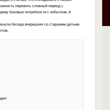
озможность пережить сложный период с
щему базовые потребности с избытком. А
лкнула беседа вчерашняя со старшими детьми
отом.
ода»