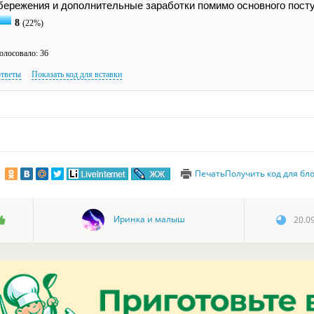
ережения и дополнительные заработки помимо основного посту
8
(22%)
олосовало: 36
ответы
Показать код для вставки
Печать
Получить код для бл
Иринка и малыш
20.0