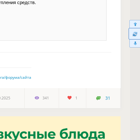
пления средств.
ога/форума/сайта
31
9.2025
341
1