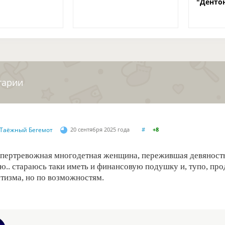
"Денто
тарии
Таёжный Бегемот
20 сентября 2025 года
#
+8
упертревожная многодетная женщина, пережившая девяностые
.. стараюсь таки иметь и финансовую подушку и, тупо, про
тизма, но по возможностям.