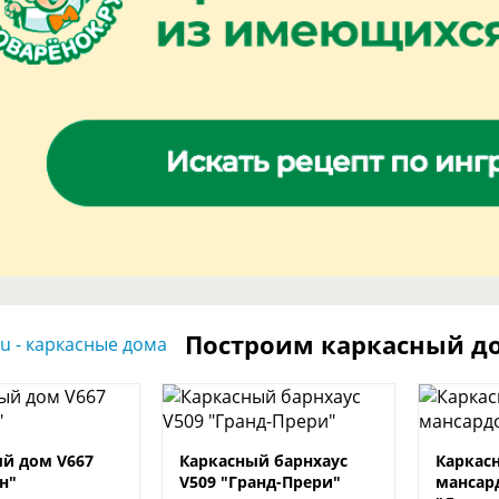
Построим каркасный д
й дом V667
Каркасный барнхаус
Каркас
н"
V509 "Гранд-Прери"
мансар