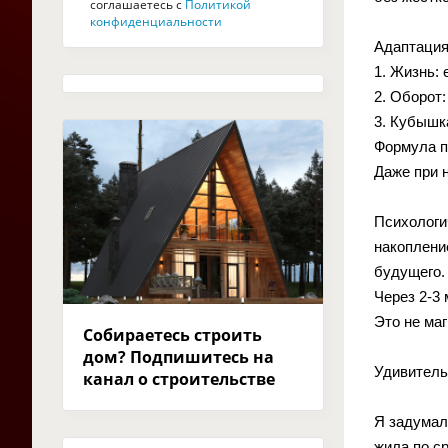
соглашаетесь с
Политикой
конфиденциальности
Адаптация 
1. Жизнь: 
2. Оборот:
3. Кубышк
Формула пр
Даже при 
Психологич
накопление
будущего.
Через 2-3
Это не маг
Собираетесь строить
дом? Подпишитесь на
Удивитель
канал о строительстве
Я задумала
жила по ср