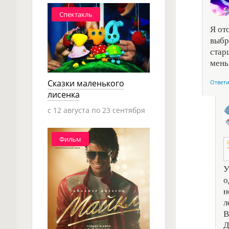
Спектакль
Я от
выбр
стар
мень
Сказки маленького
Ответ
лисенка
c 12 августа по 23 сентября
Фильм
У
о
н
л
В
Д