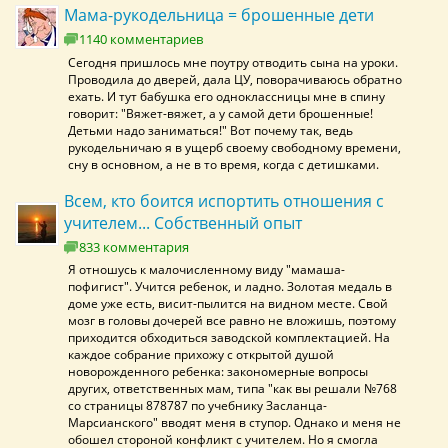
Мама-рукодельница = брошенные дети
1140 комментариев
Сегодня пришлось мне поутру отводить сына на уроки.
Проводила до дверей, дала ЦУ, поворачиваюсь обратно
ехать. И тут бабушка его одноклассницы мне в спину
говорит: "Вяжет-вяжет, а у самой дети брошенные!
Детьми надо заниматься!" Вот почему так, ведь
рукодельничаю я в ущерб своему свободному времени,
сну в основном, а не в то время, когда с детишками.
Всем, кто боится испортить отношения с
учителем... Собственный опыт
833 комментария
Я отношусь к малочисленному виду "мамаша-
пофигист". Учится ребенок, и ладно. Золотая медаль в
доме уже есть, висит-пылится на видном месте. Свой
мозг в головы дочерей все равно не вложишь, поэтому
приходится обходиться заводской комплектацией. На
каждое собрание прихожу с открытой душой
новорожденного ребенка: закономерные вопросы
других, ответственных мам, типа "как вы решали №768
со страницы 878787 по учебнику Засланца-
Марсианского" вводят меня в ступор. Однако и меня не
обошел стороной конфликт с учителем. Но я смогла