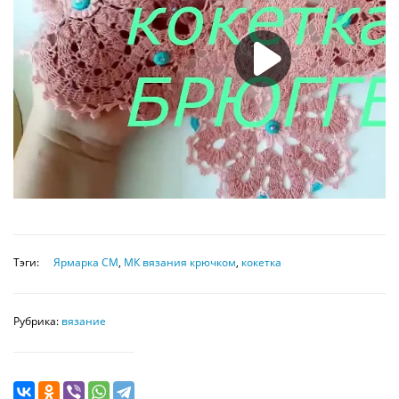
Тэги:
Ярмарка СМ
,
МК вязания крючком
,
кокетка
Рубрика:
вязание