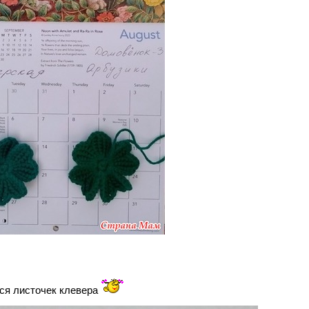
ся листочек клевера