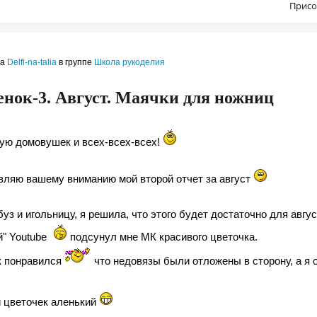
Присо
ла
Delfi-na-talia
в группе
Школа рукоделия
нок-3. Август. Маячки для ножниц
ую домовушек и всех-всех-всех!
вляю вашему вниманию мой второй отчет за август
уз и игольницу, я решила, что этого будет достаточно для авгу
й" Youtube
подсунул мне МК красивого цветочка.
к понравился
что недовязы были отложены в сторону, а я о
й цветочек аленький