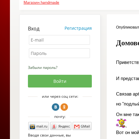
Магазин handmade
Вход
Регистрация
Опубликова
Домове
Приветств
Забыли пароль?
И предста
Связав арб
или через соц сети:
но "подлы
Он мне та
почту:
mail.ru
Яндекс
GMail
Вот он мо
Вводя свои данные, вы