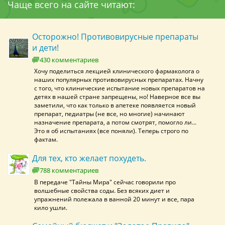
Чаще всего на сайте читают:
Осторожно! Противовирусные препараты
и дети!
430 комментариев
Хочу поделиться лекцией клинического фармаколога о
наших популярных противовирусных препаратах. Начну
с того, что клинические испытание новых препаратов на
детях в нашей стране запрещены, но! Наверное все вы
заметили, что как только в апетеке появляется новый
препарат, педиатры (не все, но многие) начинают
назначение препарата, а потом смотрят, помогло ли...
Это я об испытаниях (все поняли). Теперь строго по
фактам.
Для тех, кто желает похудеть.
788 комментариев
В передаче "Тайны Мира" сейчас говорили про
волшебные свойства соды. Без всяких диет и
упражнений полежала в ванной 20 минут и все, пара
кило ушли.