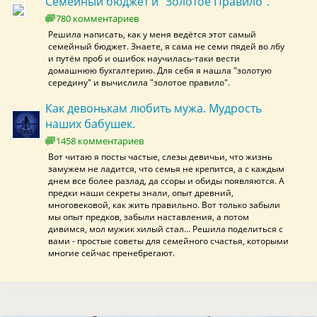
Семейный бюджет и "Золотое Правило".
780 комментариев
Решила написать, как у меня ведётся этот самый
семейный бюджет. Знаете, я сама не семи пядей во лбу
и путём проб и ошибок научилась-таки вести
домашнюю бухгалтерию. Для себя я нашла "золотую
середину" и вычислила "золотое правило".
Как девонькам любить мужа. Мудрость
наших бабушек.
1458 комментариев
Вот читаю я посты частые, слезы девичьи, что жизнь
замужем не ладится, что семья не крепится, а с каждым
днем все более разлад, да ссоры и обиды появляются. А
предки наши секреты знали, опыт древний,
многовековой, как жить правильно. Вот только забыли
мы опыт предков, забыли наставления, а потом
дивимся, мол мужик хилый стал... Решила поделиться с
вами - простые советы для семейного счастья, которыми
многие сейчас пренебрегают.