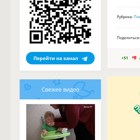
Рубрика:
По
Поделиться:
Перейти на канал
+51
Свежее видео