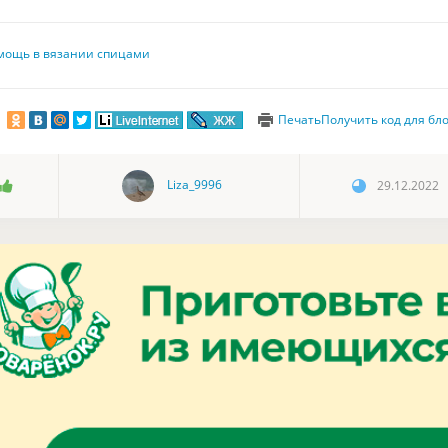
мощь в вязании спицами
Печать
Получить код для бл
Liza_9996
29.12.2022