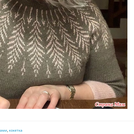
цами
,
кокетка