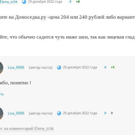
Elena_tchk
29 декабря 2022 года
#
+4
те на Домоседка.ру -цена 204 или 240 рублей либо вариант
те, что обычно садится чуть ниже шеи, так как лицевая глад
Liza_9996
(автор поста)
29 декабря 2022 года
#
+1
ибо, понятно !
ить
Liza_9996
(автор поста)
29 декабря 2022 года
#
0
ет на комментарий Elena_tchk