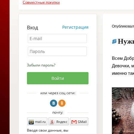
Совместные покупки
Вход
Регистрация
Опубликова
Нужн
Всем Добр
Забыли пароль?
Девочки, м
именно та
или через соц сети:
почту:
mail.ru
Яндекс
GMail
Вводя свои данные, вы