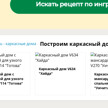
Построим каркасный д
Каркасный дом V634
"Хайда"
й дом с
Каркас
й для узкого
мансар
V114 "Тотова"
спальн
"Уичит