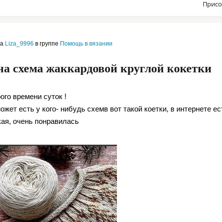
Присо
ла
Liza_9996
в группе
Помощь в вязании
а схема жаккардовой круглой кокетки
ого времени суток !
ожет есть у кого- нибудь схемв вот такой коетки, в интернете е
кая, очень понравилась