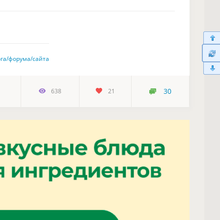
ога/форума/сайта
30
638
21