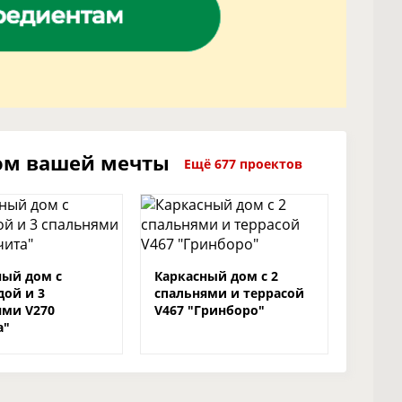
ом вашей мечты
Ещё 677 проектов
ный дом с
Каркасный дом с 2
дой и 3
спальнями и террасой
ями V270
V467 "Гринборо"
а"