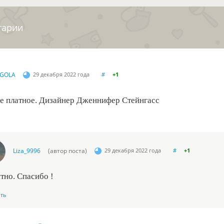
тарии
GOLA
29 декабря 2022 года
#
+1
е платное. Дизайнер Дженнифер Стейнгасс
Liza_9996
(автор поста)
29 декабря 2022 года
#
+1
тно. Спасибо !
ить