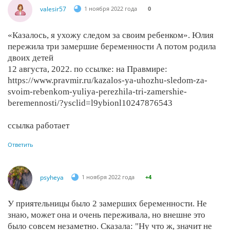
valesir57
1 ноября 2022 года
0
«Казалось, я ухожу следом за своим ребенком». Юлия
пережила три замершие беременности А потом родила
двоих детей
12 августа, 2022. по ссылке: на Правмире:
https://www.pravmir.ru/kazalos-ya-uhozhu-sledom-za-
svoim-rebenkom-yuliya-perezhila-tri-zamershie-
beremennosti/?ysclid=l9ybionl10247876543
ссылка работает
Ответить
psyheya
1 ноября 2022 года
+4
У приятельницы было 2 замерших беременности. Не
знаю, может она и очень переживала, но внешне это
было совсем незаметно. Сказала: "Ну что ж, значит не