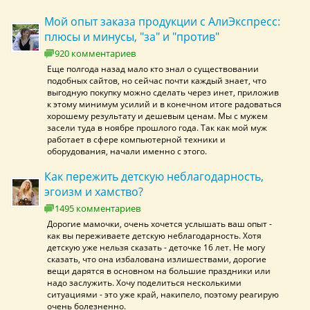
Мой опыт заказа продукции с АлиЭкспресс:
плюсы и минусы, "за" и "против"
920 комментариев
Еще полгода назад мало кто знал о существовании
подобных сайтов, но сейчас почти каждый знает, что
выгодную покупку можно сделать через инет, приложив
к этому минимум усилий и в конечном итоге радоваться
хорошему результату и дешевым ценам. Мы с мужем
засели туда в ноябре прошлого года. Так как мой муж
работает в сфере компьютерной техники и
оборудования, начали именно с этого.
Как пережить детскую неблагодарность,
эгоизм и хамство?
1495 комментариев
Дорогие мамочки, очень хочется услышать ваш опыт -
как вы переживаете детскую неблагодарность. Хотя
детскую уже нельзя сказать - деточке 16 лет. Не могу
сказать, что она избалована излишествами, дорогие
вещи дарятся в основном на большие праздники или
надо заслужить. Хочу поделиться несколькими
ситуациями - это уже край, накипело, поэтому реагирую
очень болезненно.