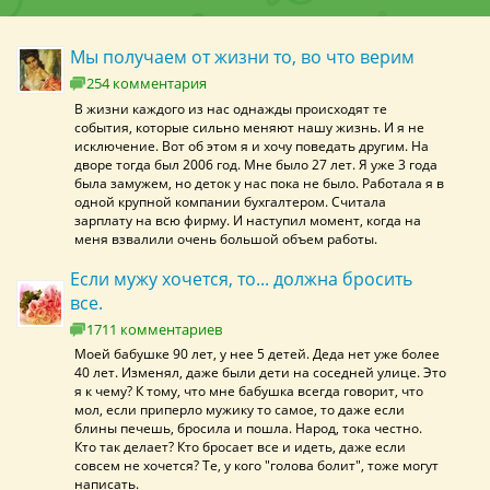
Мы получаем от жизни то, во что верим
254 комментария
В жизни каждого из нас однажды происходят те
события, которые сильно меняют нашу жизнь. И я не
исключение. Вот об этом я и хочу поведать другим. На
дворе тогда был 2006 год. Мне было 27 лет. Я уже 3 года
была замужем, но деток у нас пока не было. Работала я в
одной крупной компании бухгалтером. Считала
зарплату на всю фирму. И наступил момент, когда на
меня взвалили очень большой объем работы.
Если мужу хочется, то... должна бросить
все.
1711 комментариев
Моей бабушке 90 лет, у нее 5 детей. Деда нет уже более
40 лет. Изменял, даже были дети на соседней улице. Это
я к чему? К тому, что мне бабушка всегда говорит, что
мол, если приперло мужику то самое, то даже если
блины печешь, бросила и пошла. Народ, тока честно.
Кто так делает? Кто бросает все и идеть, даже если
совсем не хочется? Те, у кого "голова болит", тоже могут
написать.