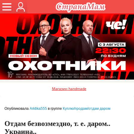
Магазин handmade
Опубликовала
Arktika555
в группе
Куплю/продам/отдам даром
Отдам безвозмездно, т. е. даром..
Украина..