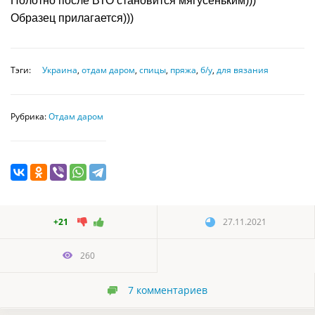
Полотно после ВТО становится мягусеньким)))
Образец прилагается)))
Тэги:
Украина
,
отдам даром
,
спицы
,
пряжа
,
б/у
,
для вязания
Рубрика:
Отдам даром
+21
27.11.2021
260
7
комментариев