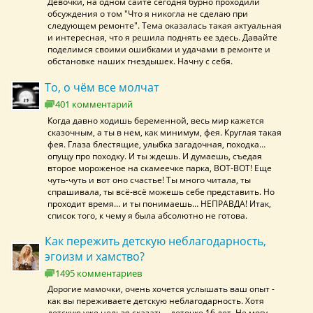
Девочки, на одном сайте сегодня бурно проходили
обсуждения о том "Что я никогла не сделаю при
следующем ремонте". Тема оказалась такая актуальная
и интересная, что я решила поднять ее здесь. Давайте
поделимся своими ошибками и удачами в ремонте и
обстановке наших гнездышек. Начну с себя.
То, о чём все молчат
401 комментарий
Когда давно ходишь беременной, весь мир кажется
сказочным, а ты в нем, как минимум, фея. Круглая такая
фея. Глаза блестящие, улыбка загадочная, походка…
опущу про походку. И ты ждешь. И думаешь, съедая
второе мороженое на скамеечке парка, ВОТ-ВОТ! Еще
чуть-чуть и вот оно счастье! Ты много читала, ты
спрашивала, ты всё-всё можешь себе представить. Но
проходит время… и ты понимаешь… НЕПРАВДА! Итак,
список того, к чему я была абсолютно не готова.
Как пережить детскую неблагодарность,
эгоизм и хамство?
1495 комментариев
Дорогие мамочки, очень хочется услышать ваш опыт -
как вы переживаете детскую неблагодарность. Хотя
детскую уже нельзя сказать - деточке 16 лет. Не могу