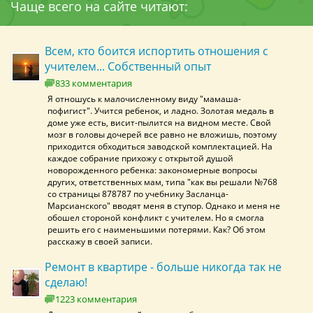
Чаще всего на сайте читают:
Всем, кто боится испортить отношения с
учителем... Собственный опыт
833 комментария
Я отношусь к малочисленному виду "мамаша-
пофигист". Учится ребенок, и ладно. Золотая медаль в
доме уже есть, висит-пылится на видном месте. Свой
мозг в головы дочерей все равно не вложишь, поэтому
приходится обходиться заводской комплектацией. На
каждое собрание прихожу с открытой душой
новорожденного ребенка: закономерные вопросы
других, ответственных мам, типа "как вы решали №768
со страницы 878787 по учебнику Засланца-
Марсианского" вводят меня в ступор. Однако и меня не
обошел стороной конфликт с учителем. Но я смогла
решить его с наименьшими потерями. Как? Об этом
расскажу в своей записи.
Ремонт в квартире - больше никогда так не
сделаю!
1223 комментария