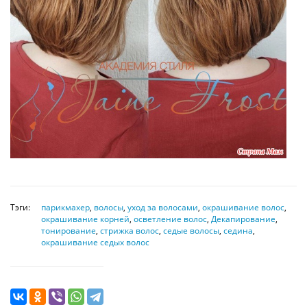
Тэги:
парикмахер
,
волосы
,
уход за волосами
,
окрашивание волос
,
окрашивание корней
,
осветление волос
,
Декапирование
,
тонирование
,
стрижка волос
,
седые волосы
,
седина
,
окрашивание седых волос