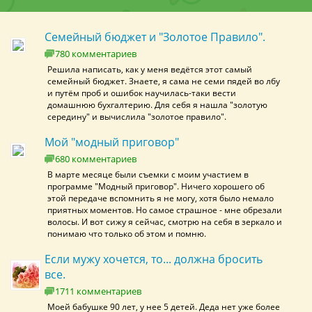
Семейный бюджет и "Золотое Правило".
780 комментариев
Решила написать, как у меня ведётся этот самый
семейный бюджет. Знаете, я сама не семи пядей во лбу
и путём проб и ошибок научилась-таки вести
домашнюю бухгалтерию. Для себя я нашла "золотую
середину" и вычислила "золотое правило".
Мой "модный приговор"
680 комментариев
В марте месяце были съемки с моим участием в
программе "Модный приговор". Ничего хорошего об
этой передаче вспомнить я не могу, хотя было немало
приятных моментов. Но самое страшное - мне обрезали
волосы. И вот сижу я сейчас, смотрю на себя в зеркало и
понимаю что только об этом и помню.
Если мужу хочется, то... должна бросить
все.
1711 комментариев
Моей бабушке 90 лет, у нее 5 детей. Деда нет уже более