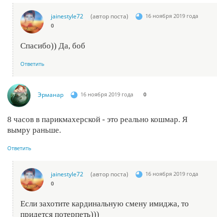
jainestyle72
(автор поста)
16 ноября 2019 года
0
Спасибо)) Да, боб
Ответить
Эрманар
16 ноября 2019 года
0
8 часов в парикмахерской - это реально кошмар. Я
вымру раньше.
Ответить
jainestyle72
(автор поста)
16 ноября 2019 года
0
Если захотите кардинальную смену имиджа, то
придется потерпеть)))