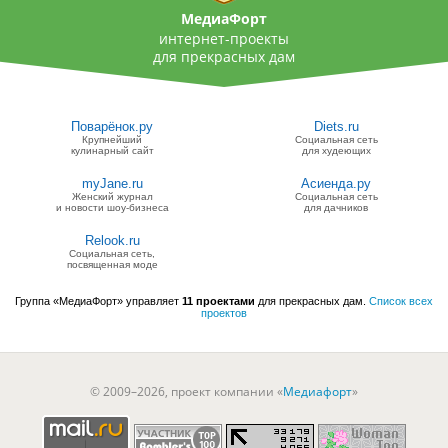
МедиаФорт
интернет-проекты
для прекрасных дам
Поварёнок.ру
Diets.ru
Крупнейший
Социальная сеть
кулинарный сайт
для худеющих
myJane.ru
Асиенда.ру
Женский журнал
Социальная сеть
и новости шоу-бизнеса
для дачников
Relook.ru
Социальная сеть,
посвященная моде
Группа «МедиаФорт» управляет
11 проектами
для прекрасных дам.
Список всех
проектов
© 2009–2026, проект компании «
Медиафорт
»