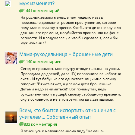
муж изменяет?
1441 комментарий
На родных землях меньше чем неделю назад
произошло довольно громкое преступление, которое
получило и огласку в прессе. Как бы это дико не звучало
для нашего времени, но убийство произошло на фоне
ревности. И я задумалась, а что бы сделала я, если бы
муж изменил?
Мама-рукодельница = брошенные дети
1140 комментариев
Сегодня пришлось мне поутру отводить сына на уроки.
Проводила до дверей, дала ЦУ, поворачиваюсь обратно
ехать. И тут бабушка его одноклассницы мне в спину
говорит: "Вяжет-вяжет, а у самой дети брошенные!
Детьми надо заниматься!" Вот почему так, ведь
рукодельничаю я в ущерб своему свободному времени,
сну в основном, а не в то время, когда с детишками.
Всем, кто боится испортить отношения с
учителем... Собственный опыт
833 комментария
Я отношусь к малочисленному виду "мамаша-