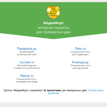
МедиаФорт
интернет-проекты
для прекрасных дам
Поварёнок.ру
Diets.ru
Крупнейший
Социальная сеть
кулинарный сайт
для худеющих
myJane.ru
Асиенда.ру
Женский журнал
Социальная сеть
и новости шоу-бизнеса
для дачников
Relook.ru
Социальная сеть,
посвященная моде
Группа «МедиаФорт» управляет
11 проектами
для прекрасных дам.
Список всех
проектов