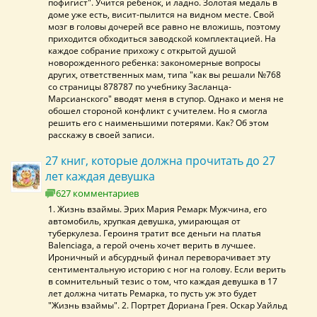
пофигист". Учится ребенок, и ладно. Золотая медаль в
доме уже есть, висит-пылится на видном месте. Свой
мозг в головы дочерей все равно не вложишь, поэтому
приходится обходиться заводской комплектацией. На
каждое собрание прихожу с открытой душой
новорожденного ребенка: закономерные вопросы
других, ответственных мам, типа "как вы решали №768
со страницы 878787 по учебнику Засланца-
Марсианского" вводят меня в ступор. Однако и меня не
обошел стороной конфликт с учителем. Но я смогла
решить его с наименьшими потерями. Как? Об этом
расскажу в своей записи.
27 книг, которые должна прочитать до 27
лет каждая девушка
627 комментариев
1. Жизнь взаймы. Эрих Мария Ремарк Мужчина, его
автомобиль, хрупкая девушка, умирающая от
туберкулеза. Героиня тратит все деньги на платья
Balenciaga, а герой очень хочет верить в лучшее.
Ироничный и абсурдный финал переворачивает эту
сентиментальную историю с ног на голову. Если верить
в сомнительный тезис о том, что каждая девушка в 17
лет должна читать Ремарка, то пусть уж это будет
"Жизнь взаймы". 2. Портрет Дориана Грея. Оскар Уайльд