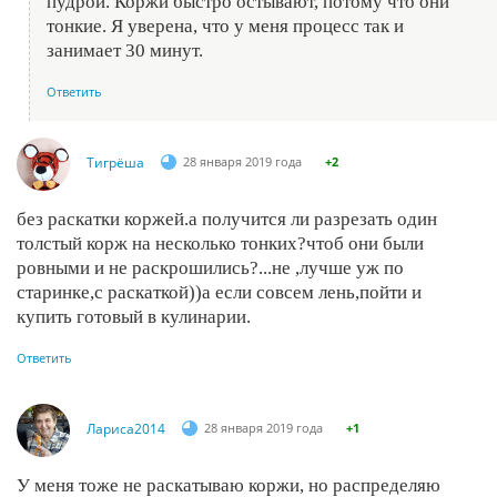
пудрой. Коржи быстро остывают, потому что они
тонкие. Я уверена, что у меня процесс так и
занимает 30 минут.
Ответить
Тигрёша
28 января 2019 года
+2
без раскатки коржей.а получится ли разрезать один
толстый корж на несколько тонких?чтоб они были
ровными и не раскрошились?...не ,лучше уж по
старинке,с раскаткой))а если совсем лень,пойти и
купить готовый в кулинарии.
Ответить
Лариса2014
28 января 2019 года
+1
У меня тоже не раскатываю коржи, но распределяю