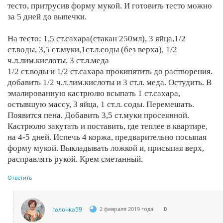
тесто, притрусив форму мукой. И готовить тесто можно
за 5 дней до выпечки.
На тесто: 1,5 ст.сахара(стакан 250мл), 3 яйца,1/2
ст.воды, 3,5 ст.муки,1ст.л.соды (без верха), 1/2
ч.л.лим.кислоты, 3 ст.л.меда
1/2 ст.воды и 1/2 ст.сахара прокипятить до растворения.
добавить 1/2 ч.л.лим.кислоты и 3 ст.л. меда. Остудить. В
эмалированную кастрюлю всыпать 1 ст.сахара,
остывшую массу, 3 яйца, 1 ст.л. соды. Перемешать.
Появится пена. Добавить 3,5 ст.муки просеянной.
Кастрюлю закутать и поставить, где теплее в квартире,
на 4-5 дней. Испечь 4 коржа, предварительно посыпая
форму мукой. Выкладывать ложкой и, присыпая верх,
расправлять рукой. Крем сметанный.
Ответить
галочка59
2 февраля 2019 года
0