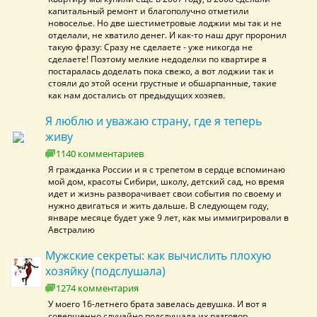
капитальный ремонт и благополучно отметили
новоселье. Но две шестиметровые лоджии мы так и не
отделали, не хватило денег. И как-то наш друг проронил
такую фразу: Сразу не сделаете - уже никогда не
сделаете! Поэтому мелкие недоделки по квартире я
постаралась доделать пока свежо, а вот лоджии так и
стояли до этой осени грустные и обшарпанные, такие
как нам достались от предыдущих хозяев.
Я люблю и уважаю страну, где я теперь
живу
1140 комментариев
Я гражданка России и я с трепетом в сердце вспоминаю
мой дом, красоты Сибири, школу, детский сад, но время
идет и жизнь разворачивает свои события по своему и
нужно двигаться и жить дальше. В следующем году,
январе месяце будет уже 9 лет, как мы иммигрировали в
Австралию
Мужские секреты: как вычислить плохую
хозяйку (подслушала)
1274 комментария
У моего 16-летнего брата завелась девушка. И вот я
совершенно случайно подслушала их разговор.