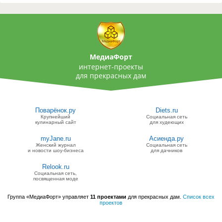
МедиаФорт
интернет-проекты
для прекрасных дам
Поварёнок.ру
Diets.ru
Крупнейший
Социальная сеть
кулинарный сайт
для худеющих
myJane.ru
Асиенда.ру
Женский журнал
Социальная сеть
и новости шоу-бизнеса
для дачников
Relook.ru
Социальная сеть,
посвященная моде
Группа «МедиаФорт» управляет
11 проектами
для прекрасных дам.
Список всех
проектов