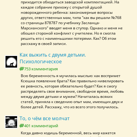
приходится обходиться заводской комплектацией. На
каждое собрание прихожу с открытой душой
новорожденного ребенка: закономерные вопросы
других, ответственных мам, типа "как вы решали №768
со страницы 878787 по учебнику Засланца-
Марсианского" вводят меня в ступор. Однако и меня не
обошел стороной конфликт с учителем. Но я смогла
решить его с наименьшими потерями. Как? Об этом
расскажу в своей записи.
Как выжить с двумя детьми.
Психологическое
753 комментария
Всю беременность я мучилась мыслью: как воспримет
Ксюшка появление брата? Как правильно нивелировать
ее ревность, которая обязательно будет? Как я смогу
распределять свое внимание, свободное время, любовь
между двумя детьми и мужем? Начиталась всяких
статей, приняла к сведению опыт мам, имеющих двух и
более детей. Расскажу, что из всего этого получилось.
То, о чём все молчат
401 комментарий
Когда давно ходишь беременной, весь мир кажется