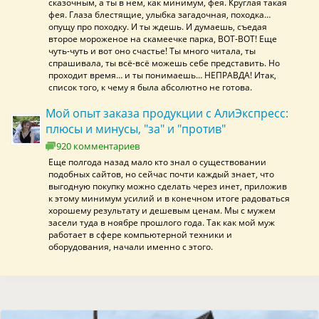
сказочным, а ты в нем, как минимум, фея. Круглая такая
фея. Глаза блестящие, улыбка загадочная, походка…
опущу про походку. И ты ждешь. И думаешь, съедая
второе мороженое на скамеечке парка, ВОТ-ВОТ! Еще
чуть-чуть и вот оно счастье! Ты много читала, ты
спрашивала, ты всё-всё можешь себе представить. Но
проходит время… и ты понимаешь… НЕПРАВДА! Итак,
список того, к чему я была абсолютно не готова.
Мой опыт заказа продукции с АлиЭкспресс:
плюсы и минусы, "за" и "против"
920 комментариев
Еще полгода назад мало кто знал о существовании
подобных сайтов, но сейчас почти каждый знает, что
выгодную покупку можно сделать через инет, приложив
к этому минимум усилий и в конечном итоге радоваться
хорошему результату и дешевым ценам. Мы с мужем
засели туда в ноябре прошлого года. Так как мой муж
работает в сфере компьютерной техники и
оборудования, начали именно с этого.