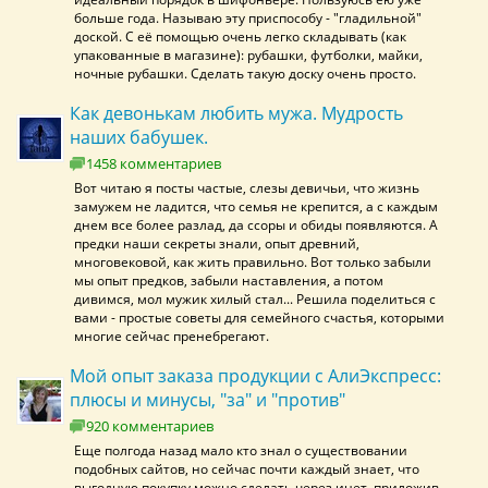
больше года. Называю эту приспособу - "гладильной"
доской. С её помощью очень легко складывать (как
упакованные в магазине): рубашки, футболки, майки,
ночные рубашки. Сделать такую доску очень просто.
Как девонькам любить мужа. Мудрость
наших бабушек.
1458 комментариев
Вот читаю я посты частые, слезы девичьи, что жизнь
замужем не ладится, что семья не крепится, а с каждым
днем все более разлад, да ссоры и обиды появляются. А
предки наши секреты знали, опыт древний,
многовековой, как жить правильно. Вот только забыли
мы опыт предков, забыли наставления, а потом
дивимся, мол мужик хилый стал... Решила поделиться с
вами - простые советы для семейного счастья, которыми
многие сейчас пренебрегают.
Мой опыт заказа продукции с АлиЭкспресс:
плюсы и минусы, "за" и "против"
920 комментариев
Еще полгода назад мало кто знал о существовании
подобных сайтов, но сейчас почти каждый знает, что
выгодную покупку можно сделать через инет, приложив