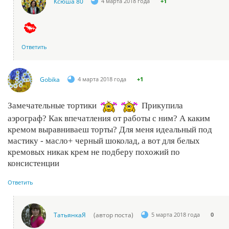
Ксюша 80
4 марта 2018 года
+1
Ответить
Gobika
4 марта 2018 года
+1
Замечательные тортики
Прикупила
аэрограф? Как впечатления от работы с ним? А каким
кремом выравниваеш торты? Для меня идеальный под
мастику - масло+ черный шоколад, а вот для белых
кремовых никак крем не подберу похожий по
консистенции
Ответить
ТатьянкаЯ
(автор поста)
5 марта 2018 года
0