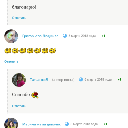
благодарю!
Ответить
Григорьева Людмила
5 марта 2018 года
+1
Ответить
ТатьянкаЯ
(автор поста)
6 марта 2018 года
+1
Спасибо
Ответить
Марина мама девочек
6 марта 2018 года
+1