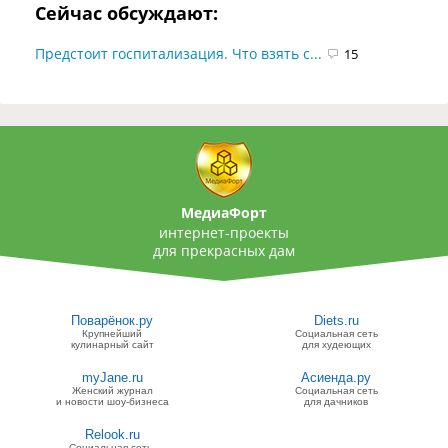
Сейчас обсуждают:
Предстоит госпитализация. Что взять с...
15
МедиаФорт
интернет-проекты
для прекрасных дам
Поварёнок.ру
Diets.ru
Крупнейший
Социальная сеть
кулинарный сайт
для худеющих
myJane.ru
Асиенда.ру
Женский журнал
Социальная сеть
и новости шоу-бизнеса
для дачников
Relook.ru
Социальная сеть,