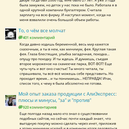
дворе тогда был 2006 год. Мне было 27 лет. Я уже 3 года
была замужем, но деток у нас пока не было. Работала я в
одной крупной компании бухгалтером. Считала
зарплату на всю фирму. И наступил момент, когда на
меня взвалили очень большой объем работы.
То, о чём все молчат
401 комментарий
Когда давно ходишь беременной, весь мир кажется
сказочным, а ты в нем, как минимум, фея. Круглая такая
фея. Глаза блестящие, улыбка загадочная, походка…
опущу про походку. И ты ждешь. И думаешь, съедая
второе мороженое на скамеечке парка, ВОТ-ВОТ! Еще
чуть-чуть и вот оно счастье! Ты много читала, ты
спрашивала, ты всё-всё можешь себе представить. Но
проходит время… и ты понимаешь… НЕПРАВДА! Итак,
список того, к чему я была абсолютно не готова.
Мой опыт заказа продукции с АлиЭкспресс:
плюсы и минусы, "за" и "против"
920 комментариев
Еще полгода назад мало кто знал о существовании
подобных сайтов, но сейчас почти каждый знает, что
выгодную покупку можно сделать через инет, приложив
к этому минимум усилий и в конечном итоге радоваться