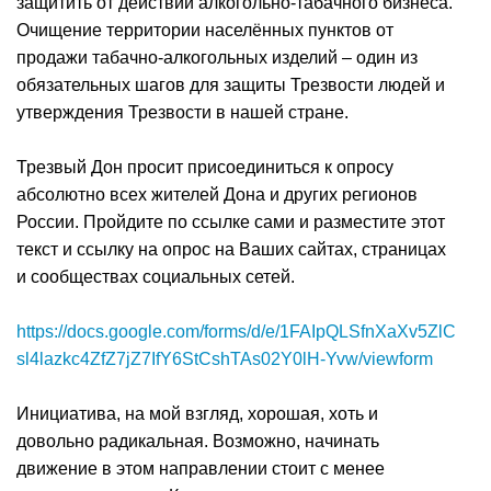
защитить от действий алкогольно-табачного бизнеса.
Очищение территории населённых пунктов от
продажи табачно-алкогольных изделий – один из
обязательных шагов для защиты Трезвости людей и
утверждения Трезвости в нашей стране.
Трезвый Дон просит присоединиться к опросу
абсолютно всех жителей Дона и других регионов
России. Пройдите по ссылке сами и разместите этот
текст и ссылку на опрос на Ваших сайтах, страницах
и сообществах социальных сетей.
https://docs.google.com/forms/d/e/1FAIpQLSfnXaXv5ZlC
sl4lazkc4ZfZ7jZ7IfY6StCshTAs02Y0lH-Yvw/viewform
Инициатива, на мой взгляд, хорошая, хоть и
довольно радикальная. Возможно, начинать
движение в этом направлении стоит с менее