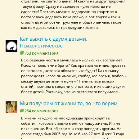
отделали, не хватило денег. И как-то наш друг проронил
такую фразу: Сразу не сделаете - уже никогда не
сделаете! Поэтому мелкие недоделки по квартире я
постаралась доделать пока свежо, а вот лоджии так и
стояли до этой осени грустные и обшарпанные, такие
как нам достались от предыдущих хозяев.
Как выжить с двумя детьми.
Психологическое
753 комментария
Всю беременность я мучилась мыслью: как воспримет
Ксюшка появление брата? Как правильно нивелировать
ее ревность, которая обязательно будет? Как я смогу
распределять свое внимание, свободное время, любовь
между двумя детьми и мужем? Начиталась всяких
статей, приняла к сведению опыт мам, имеющих двух и
более детей. Расскажу, что из всего этого получилось.
Мы получаем от жизни то, во что верим
254 комментария
В жизни каждого из нас однажды происходят те
события, которые сильно меняют нашу жизнь. И я не
исключение. Вот об этом я и хочу поведать другим. На
дворе тогда был 2006 год. Мне было 27 лет. Я уже 3 года