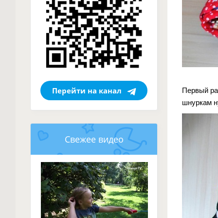
Перейти на канал
Первый ра
шнуркам н
Свежее видео