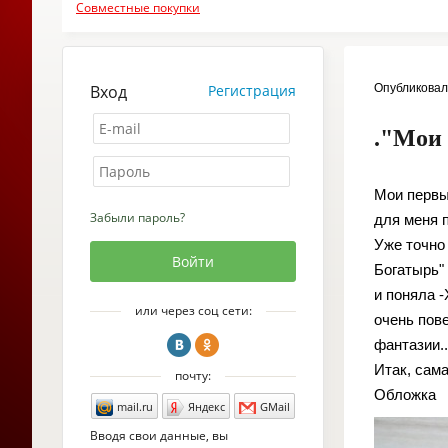
Совместные покупки
Вход
Регистрация
Опубликова
."Мои
Мои первы
Забыли пароль?
для меня 
Уже точно
Богатырь"
и поняла 
или через соц сети:
очень пов
фантазии..
Итак, сама
почту:
Обложка
mail.ru
Яндекс
GMail
Вводя свои данные, вы