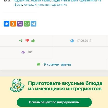
Тэги:
одуванчик
,
одуван лёлик
,
Одуванчик в алом
,
Одуванчики из
фома
,
канзаши
,
канзаши-одуванчик
+7
17.06.2017
101
9
комментариев