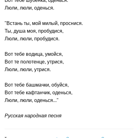
Вот тебе шубенка, оденься.
Люли, люли, оденься.
"Встань ты, мой милый, проснися.
Ты, душа моя, пробудися,
Люли, люли, пробудися.
Вот тебе водица, умойся,
Вот те полотенце, утрися,
Люли, люли, утрися.
Вот тебе башмачки, обуйся,
Вот тебе кафтанчик, оденься,
Люли, люли, оденься..."
Русская народная песня