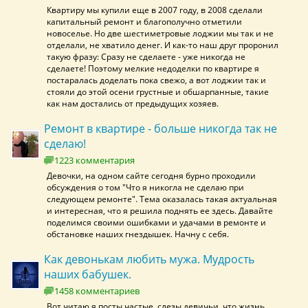
Квартиру мы купили еще в 2007 году, в 2008 сделали
капитальный ремонт и благополучно отметили
новоселье. Но две шестиметровые лоджии мы так и не
отделали, не хватило денег. И как-то наш друг проронил
такую фразу: Сразу не сделаете - уже никогда не
сделаете! Поэтому мелкие недоделки по квартире я
постаралась доделать пока свежо, а вот лоджии так и
стояли до этой осени грустные и обшарпанные, такие
как нам достались от предыдущих хозяев.
Ремонт в квартире - больше никогда так не
сделаю!
1223 комментария
Девочки, на одном сайте сегодня бурно проходили
обсуждения о том "Что я никогла не сделаю при
следующем ремонте". Тема оказалась такая актуальная
и интересная, что я решила поднять ее здесь. Давайте
поделимся своими ошибками и удачами в ремонте и
обстановке наших гнездышек. Начну с себя.
Как девонькам любить мужа. Мудрость
наших бабушек.
1458 комментариев
Вот читаю я посты частые, слезы девичьи, что жизнь