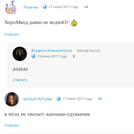
Лирачка
17 июня 2017 года
+1
ХороМвод давно не водилО?
Ответить
Всадник Апокалипсиса
(автор поста)
19 июня 2017 года
0
дадада
Ответить
ШтУшА-НаТуШа
17 июня 2017 года
+1
в тегах не хватает: канзаши-одуванчик
Ответить