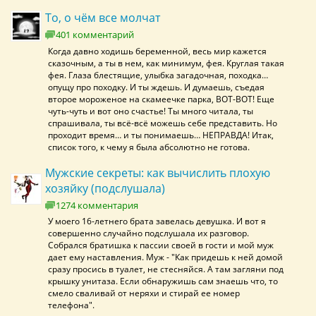
То, о чём все молчат
401 комментарий
Когда давно ходишь беременной, весь мир кажется
сказочным, а ты в нем, как минимум, фея. Круглая такая
фея. Глаза блестящие, улыбка загадочная, походка…
опущу про походку. И ты ждешь. И думаешь, съедая
второе мороженое на скамеечке парка, ВОТ-ВОТ! Еще
чуть-чуть и вот оно счастье! Ты много читала, ты
спрашивала, ты всё-всё можешь себе представить. Но
проходит время… и ты понимаешь… НЕПРАВДА! Итак,
список того, к чему я была абсолютно не готова.
Мужские секреты: как вычислить плохую
хозяйку (подслушала)
1274 комментария
У моего 16-летнего брата завелась девушка. И вот я
совершенно случайно подслушала их разговор.
Собрался братишка к пассии своей в гости и мой муж
дает ему наставления. Муж - "Как придешь к ней домой
сразу просись в туалет, не стесняйся. А там загляни под
крышку унитаза. Если обнаружишь сам знаешь что, то
смело сваливай от неряхи и стирай ее номер
телефона".