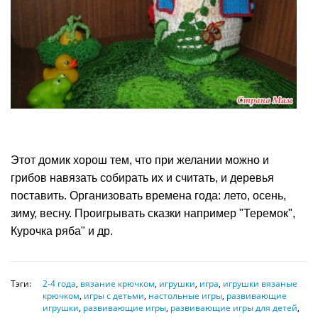
Этот домик хорош тем, что при желании можно и
грибов навязать собирать их и считать, и деревья
поставить. Организовать времена года: лето, осень,
зиму, весну. Проигрывать сказки например "Теремок",
Курочка ряба" и др.
Тэги:
2-4 года
,
вязание крючком
,
игрушки
,
игра
,
игрушки вязаные
крючком
,
игры с детьми
,
настольные игры
,
развивающие
игрушки
,
развивающие игры
,
развивающие игры для детей
,