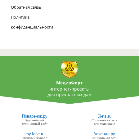
Обратная связь
Политика
конфиденциальности
МедиаФорт
интернет-проекты
для прекрасных дам
Поварёнок.ру
Diets.ru
Крупнейший
Социальная сеть
кулинарный сайт
для худеющих
myJane.ru
Асиенда.ру
Женский журнал
Социальная сеть