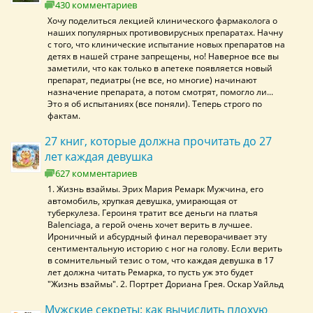
430 комментариев
Хочу поделиться лекцией клинического фармаколога о
наших популярных противовирусных препаратах. Начну
с того, что клинические испытание новых препаратов на
детях в нашей стране запрещены, но! Наверное все вы
заметили, что как только в апетеке появляется новый
препарат, педиатры (не все, но многие) начинают
назначение препарата, а потом смотрят, помогло ли...
Это я об испытаниях (все поняли). Теперь строго по
фактам.
27 книг, которые должна прочитать до 27
лет каждая девушка
627 комментариев
1. Жизнь взаймы. Эрих Мария Ремарк Мужчина, его
автомобиль, хрупкая девушка, умирающая от
туберкулеза. Героиня тратит все деньги на платья
Balenciaga, а герой очень хочет верить в лучшее.
Ироничный и абсурдный финал переворачивает эту
сентиментальную историю с ног на голову. Если верить
в сомнительный тезис о том, что каждая девушка в 17
лет должна читать Ремарка, то пусть уж это будет
"Жизнь взаймы". 2. Портрет Дориана Грея. Оскар Уайльд
Мужские секреты: как вычислить плохую