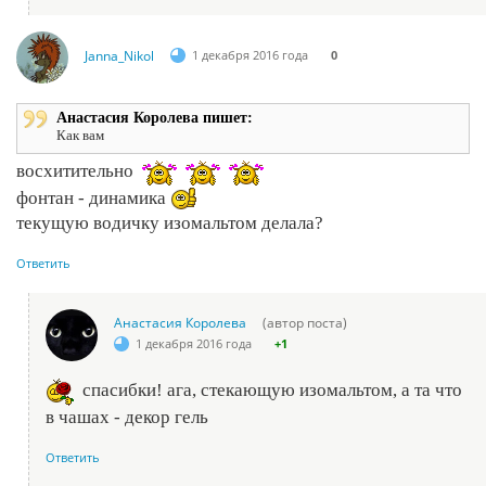
Janna_Nikol
1 декабря 2016 года
0
Анастасия Королева пишет:
Как вам
восхитительно
фонтан - динамика
текущую водичку изомальтом делала?
Ответить
Анастасия Королева
(автор поста)
1 декабря 2016 года
+1
спасибки! ага, стекающую изомальтом, а та что
в чашах - декор гель
Ответить