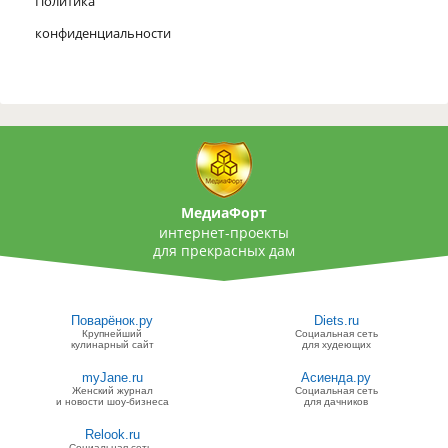
Политика
конфиденциальности
МедиаФорт
интернет-проекты
для прекрасных дам
Поварёнок.ру
Diets.ru
Крупнейший
Социальная сеть
кулинарный сайт
для худеющих
myJane.ru
Асиенда.ру
Женский журнал
Социальная сеть
и новости шоу-бизнеса
для дачников
Relook.ru
Социальная сеть,