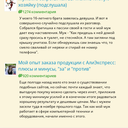
хозяйку (подслушала)
1274 комментария
У моего 16-летнего брата завелась девушка. И вот я
совершенно случайно подслушала их разговор.
Собрался братишка к пассии своей в гости и мой муж
дает ему наставления. Муж - "Как придешь к ней домой
сразу просись в туалет, не стесняйся. А там загляни под
крышку унитаза. Если обнаружишь сам знаешь что, то
смело сваливай от неряхи и стирай ее номер
телефона".
Мой опыт заказа продукции с АлиЭкспресс:
плюсы и минусы, "за" и "против"
920 комментариев
Еще полгода назад мало кто знал о существовании
подобных сайтов, но сейчас почти каждый знает, что
выгодную покупку можно сделать через инет, приложив
к этому минимум усилий и в конечном итоге радоваться
хорошему результату и дешевым ценам. Мы с мужем
засели туда в ноябре прошлого года. Так как мой муж
работает в сфере компьютерной техники и
оборудования, начали именно с этого.