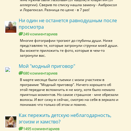
аллергии). Сверив по списку нашла замену - Амброксол
и Лорагексал. Разница по цене - в 7 раз!
Ни один не останется равнодушным после
просмотра
249 комментариев
Многие фотографии трогают до глубины души. Ниже
представляю те, которые затронули струнки моей души.
Вы можете приложить те фото, которые в чем-то
затронули вас.
Мой "модный приговор"
680 комментариев
В марте месяце были съемки с моим участием в
программе "Модный приговор". Ничего хорошего об
этой передаче вспомнить я не могу, хотя было немало
приятных моментов. Но самое страшное - мне обрезали
волосы. И вот сижу я сейчас, смотрю на себя в зеркало и
понимаю что только об этом и помню.
Как пережить детскую неблагодарность,
эгоизм и хамство?
1495 комментариев