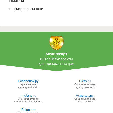
Политика
конфиденциальности
МедиаФорт
интернет-проекты
для прекрасных дам
Поварёнок.ру
Diets.ru
Крупнейший
Социальная сеть
кулинарный сайт
для худеющих
myJane.ru
Асиенда.ру
Женский журнал
Социальная сеть
и новости шоу-бизнеса
для дачников
Relook.ru