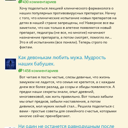
430 комментариев
Хочу поделиться лекцией клинического фармаколога о
наших популярных противовирусных препаратах. Начну
с того, что клинические испытание новых препаратов на
детях в нашей стране запрещены, но! Наверное все вы
заметили, что как только в апетеке появляется новый
препарат, педиатры (не все, но многие) начинают
назначение препарата, а потом смотрят, помогло ли...
Это я об испытаниях (все поняли). Теперь строго по
фактам.
Как девонькам любить мужа. Мудрость
наших бабушек.
1458 комментариев
Вот читаю я посты частые, слезы девичьи, что жизнь
замужем не ладится, что семья не крепится, а с каждым
днем все более разлад, да ссоры и обиды появляются. А
предки наши секреты знали, опыт древний,
многовековой, как жить правильно. Вот только забыли
мы опыт предков, забыли наставления, а потом
дивимся, мол мужик хилый стал... Решила поделиться с
вами - простые советы для семейного счастья, которыми
многие сейчас пренебрегают.
Ни один не останется равнодушным после