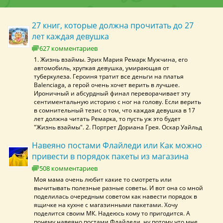
27 книг, которые должна прочитать до 27
лет каждая девушка
627 комментариев
1. Жизнь взаймы. Эрих Мария Ремарк Мужчина, его
автомобиль, хрупкая девушка, умирающая от
туберкулеза. Героиня тратит все деньги на платья
Balenciaga, а герой очень хочет верить в лучшее.
Ироничный и абсурдный финал переворачивает эту
сентиментальную историю с ног на голову. Если верить
в сомнительный тезис о том, что каждая девушка в 17
лет должна читать Ремарка, то пусть уж это будет
"Жизнь взаймы". 2. Портрет Дориана Грея. Оскар Уайльд
Навеяно постами Флайледи или Как можно
привести в порядок пакеты из магазина
508 комментариев
Моя мама очень любит какие то смотреть или
вычитывать полезные разные советы. И вот она со мной
поделилась очередным советом как навести порядок в
ящичке на кухне с магазинными пакетами. Хочу
поделится своим МК. Надеюсь кому то пригодится. А
почему навеяно постами Флайледи, ну потому что мне