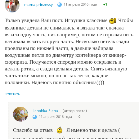
mama prinzessy
11 апреля 2016 года
+1
Только увидела Ваш пост. Игрушки классные
Чтобы
вязанные детали не снимались, я вязала так: сначала
вязала одну часть, низ например, потом не отрывая нить
начинала вязать вторую часть. Несколько петель сзади
провязаны по нижней части, а дальше набирала
воздушные петли по диаметру контейнера от киндер-
сюрприза. Получается спереди можно открывать и
делать ротик, а сзади цельная деталь. Снять вязанную
часть тоже можно, но но не так легко, как две
половинки. Надеюсь понятно объяснила))))
Ответить
Lenohka-Elena
(автор поста)
11 апреля 2016 года
0
Спасибо за отзыв
Я именно так и делала (
вязала одной деталью), но все равно дочка снимала