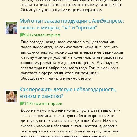
нравится читать эти посты, смотреть результаты. Всего
20 минут и уже наш дом чище и аккуратнее.
Мой опыт заказа продукции с АлиЭкспресс:
плюсы и минусы, "за" и "против"
920 комментариев
Еще полгода назад мало кто знал о существовании
подобных сайтов, но сейчас почти каждый знает, что
выгодную покупку можно сделать через инет, приложив
к этому минимум усилий и в конечном итоге радоваться
хорошему результату и дешевым ценам. Мы с мужем
засели туда в ноябре прошлого года. Так как мой муж
работает в сфере компьютерной техники и
оборудования, начали именно с этого.
Как пережить детскую неблагодарность,
эгоизм и хамство?
1495 комментариев
Дорогие мамочки, очень хочется услышать ваш опыт -
как вы переживаете детскую неблагодарность. Хотя
детскую уже нельзя сказать - деточке 16 лет. Не могу
сказать, что она избалована излишествами, дорогие
вещи дарятся в основном на большие праздники или
надо заслужить. Хочу поделиться несколькими