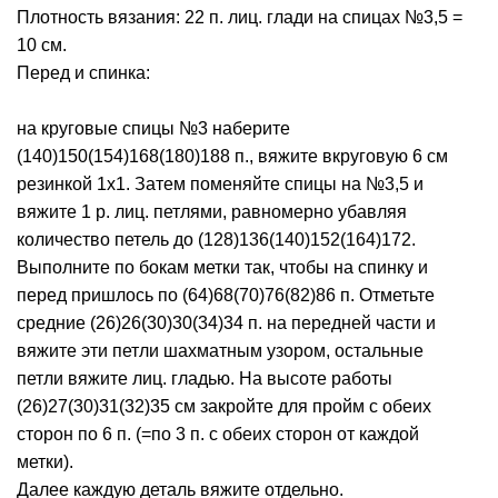
Плотность вязания: 22 п. лиц. глади на спицах №3,5 =
10 см.
Перед и спинка:
на круговые спицы №3 наберите
(140)150(154)168(180)188 п., вяжите вкруговую 6 см
резинкой 1х1. Затем поменяйте спицы на №3,5 и
вяжите 1 р. лиц. петлями, равномерно убавляя
количество петель до (128)136(140)152(164)172.
Выполните по бокам метки так, чтобы на спинку и
перед пришлось по (64)68(70)76(82)86 п. Отметьте
средние (26)26(30)30(34)34 п. на передней части и
вяжите эти петли шахматным узором, остальные
петли вяжите лиц. гладью. На высоте работы
(26)27(30)31(32)35 см закройте для пройм с обеих
сторон по 6 п. (=по 3 п. с обеих сторон от каждой
метки).
Далее каждую деталь вяжите отдельно.