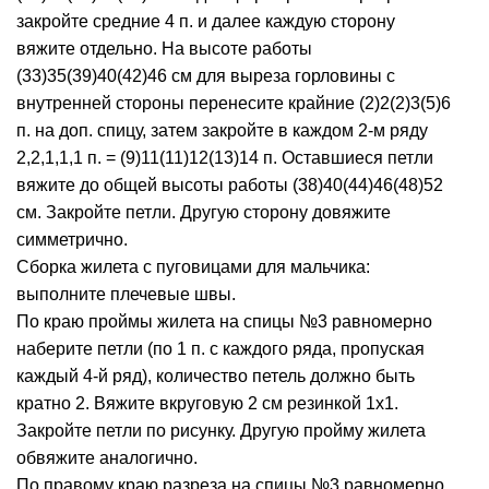
закройте средние 4 п. и далее каждую сторону
вяжите отдельно. На высоте работы
(33)35(39)40(42)46 см для выреза горловины с
внутренней стороны перенесите крайние (2)2(2)3(5)6
п. на доп. спицу, затем закройте в каждом 2-м ряду
2,2,1,1,1 п. = (9)11(11)12(13)14 п. Оставшиеся петли
вяжите до общей высоты работы (38)40(44)46(48)52
см. Закройте петли. Другую сторону довяжите
симметрично.
Сборка жилета с пуговицами для мальчика:
выполните плечевые швы.
По краю проймы жилета на спицы №3 равномерно
наберите петли (по 1 п. с каждого ряда, пропуская
каждый 4-й ряд), количество петель должно быть
кратно 2. Вяжите вкруговую 2 см резинкой 1х1.
Закройте петли по рисунку. Другую пройму жилета
обвяжите аналогично.
По правому краю разреза на спицы №3 равномерно