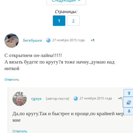
Страницы:
1
2
Бегебушка
27 ноября 2015 года
+1
С открытием он-лайна!!!!!
А вязать будете по кругу?я тоже начну..думаю над
ниткой
Ответить
rjgaya
(автор поста)
27 ноября 2015 года
+1
Да,по кругу.Так и быстрее и проще,по крайней мере
мне
Ответить