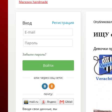
Магазин handmade
Вход
Регистрация
Опубликова
ИЩУ с
Девочки п
Забыли пароль?
или через соц сети:
почту:
mail.ru
Яндекс
GMail
Вводя свои данные, вы