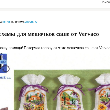
Присо
ла
mmgs
в личном
дневнике
хемы для мешочков саше от Vervaco
рошу помощи! Потеряла голову от этих мешочков саше от Verva