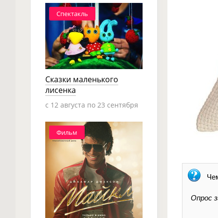
Спектакль
Сказки маленького
лисенка
c 12 августа по 23 сентября
Фильм
Че
Опрос з