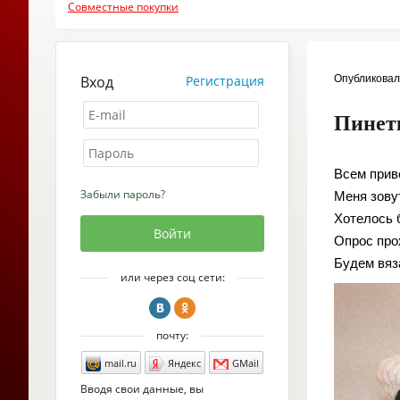
Совместные покупки
Вход
Регистрация
Опубликова
Пинет
Всем приве
Забыли пароль?
Меня зову
Хотелось б
Опрос про
Будем вяз
или через соц сети:
почту:
mail.ru
Яндекс
GMail
Вводя свои данные, вы