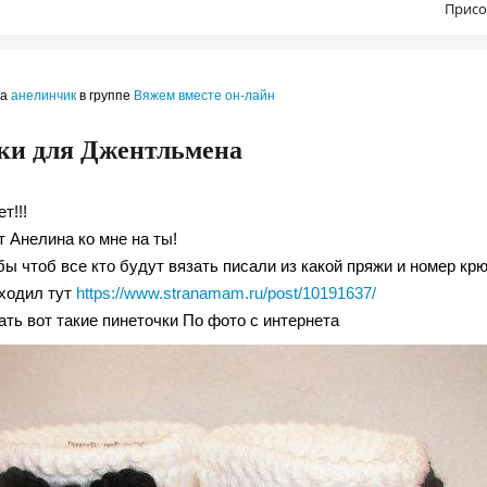
Присо
ла
анелинчик
в группе
Вяжем вместе он-лайн
ки для Джентльмена
т!!!
т Анелина ко мне на ты!
ы чтоб все кто будут вязать писали из какой пряжи и номер крю
ходил тут
https://www.stranamam.ru/post/10191637/
ать вот такие пинеточки По фото с интернета