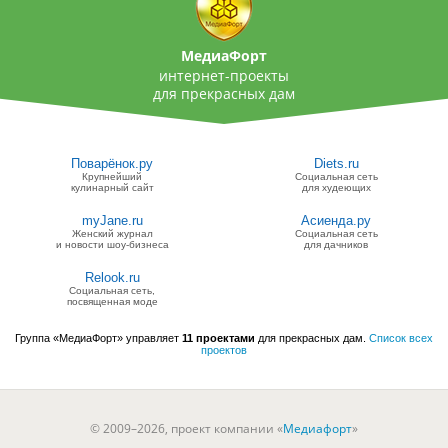
МедиаФорт
интернет-проекты
для прекрасных дам
Поварёнок.ру
Diets.ru
Крупнейший
Социальная сеть
кулинарный сайт
для худеющих
myJane.ru
Асиенда.ру
Женский журнал
Социальная сеть
и новости шоу-бизнеса
для дачников
Relook.ru
Социальная сеть,
посвященная моде
Группа «МедиаФорт» управляет
11 проектами
для прекрасных дам.
Список всех
проектов
© 2009–2026, проект компании «
Медиафорт
»