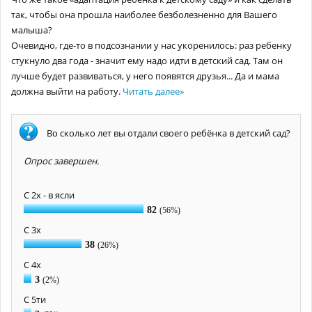
так, чтобы она прошла наиболее безболезненно для Вашего
малыша?
Очевидно, где-то в подсознании у нас укоренилось: раз ребенку
стукнуло два года - значит ему надо идти в детский сад. Там он
лучше будет развиваться, у него появятся друзья... Да и мама
должна выйти на работу.
Читать далее
»
Во сколько лет вы отдали своего ребёнка в детский сад?
Опрос завершен.
С 2х - в ясли
82
(56%)
С 3х
38
(26%)
С 4х
3
(2%)
С 5ти