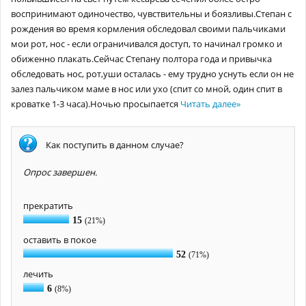
воспринимают одиночество, чувствительны и боязливы.Степан с
рождения во время кормления обследовал своими пальчиками
мои рот, нос - если ограничивался доступ, то начинал громко и
обиженно плакать.Сейчас Степану полтора года и привычка
обследовать нос, рот,уши осталась - ему трудно уснуть если он не
залез пальчиком маме в нос или ухо (спит со мной, один спит в
кроватке 1-3 часа).Ночью просыпается
Читать далее
»
Как поступить в данном случае?
Опрос завершен.
прекратить
15
(21%)
оставить в покое
52
(71%)
лечить
6
(8%)