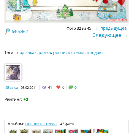
←
предыдущее
Фото 32 из 45
640x462
→
Следующее
Тэги:
под заказ
,
рамка
,
роспись стекла
,
продаю
Stasica
41
0
0
03.02.2011
Рейтинг:
+2
Альбом:
роспись стекла
45 фото