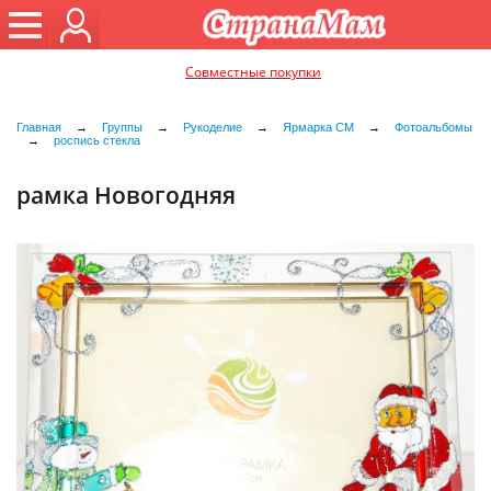
Совместные покупки
Главная
→
Группы
→
Рукоделие
→
Ярмарка СМ
→
Фотоальбомы
→
роспись стекла
рамка Новогодняя