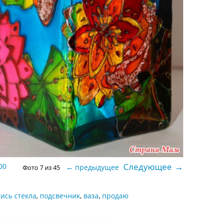
→
Следующее
00
←
предыдущее
Фото 7 из 45
ись стекла
,
подсвечник
,
ваза
,
продаю