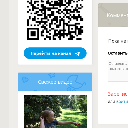
Коммен
Пока не
Оставить
Перейти на канал
Свежее видео
Зарегис
или
войти