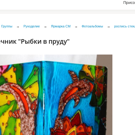
Присо
Группы
→
Рукоделие
→
Ярмарка СМ
→
Фотоальбомы
→
роспись стек
чник "Рыбки в пруду"