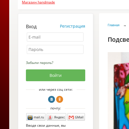
Магазин handmade
Вход
Регистрация
Главная
→
Подсве
Забыли пароль?
или через соц сети:
почту:
mail.ru
Яндекс
GMail
Вводя свои данные, вы