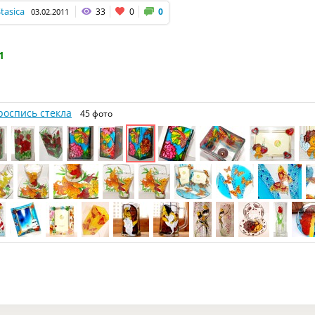
tasica
33
0
0
03.02.2011
1
роспись стекла
45 фото