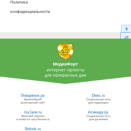
Политика
конфиденциальности
МедиаФорт
интернет-проекты
для прекрасных дам
Поварёнок.ру
Diets.ru
Крупнейший
Социальная сеть
кулинарный сайт
для худеющих
myJane.ru
Асиенда.ру
Женский журнал
Социальная сеть
и новости шоу-бизнеса
для дачников
Relook.ru