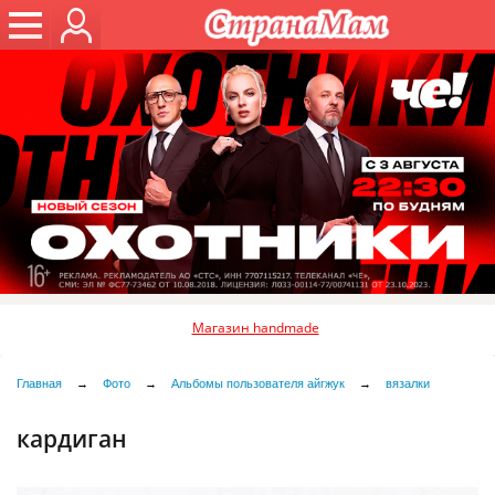
Магазин handmade
Главная
→
Фото
→
Альбомы пользователя айгжук
→
вязалки
кардиган