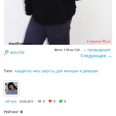
←
предыдущее
Фото 118 из 124
466x700
→
Следующее
Тэги:
кардиган
,
мех
,
шерсть
,
для женщин и девушек
айгжук
0
0
0
16.04.2015
Рейтинг:
0