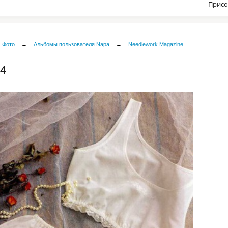
Присо
Фото
→
Альбомы пользователя Napa
→
Needlework Magazine
 4