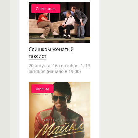
Спектакль
Слишком женатый
таксист
20 августа, 16 сентября, 1, 13
октября (начало в 19:00)
Фильм