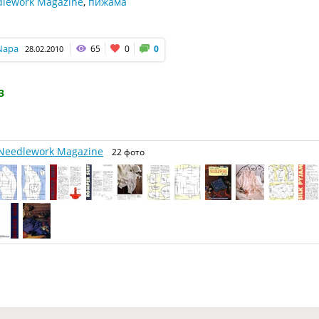
lework Magazine
,
пижама
Napa
65
0
0
28.02.2010
3
Needlework Magazine
22 фото