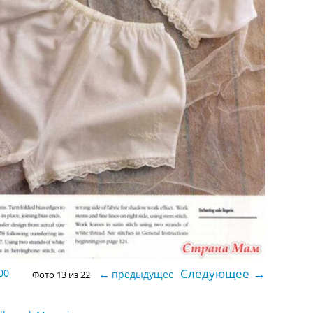
→
Следующее
00
←
предыдущее
Фото 13 из 22