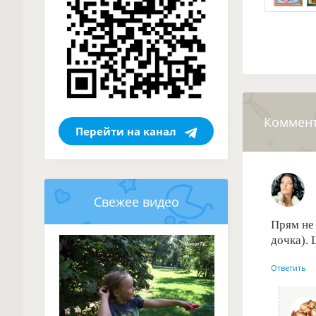
Коммен
Перейти на канал
Свежее видео
Прям не 
дочка).
Ответить