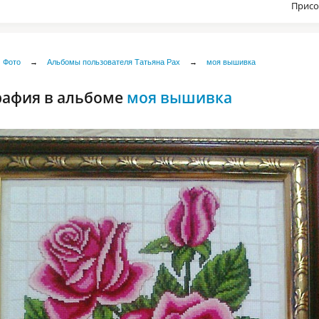
Присо
Фото
→
Альбомы пользователя Татьяна Рах
→
моя вышивка
рафия в альбоме
моя вышивка