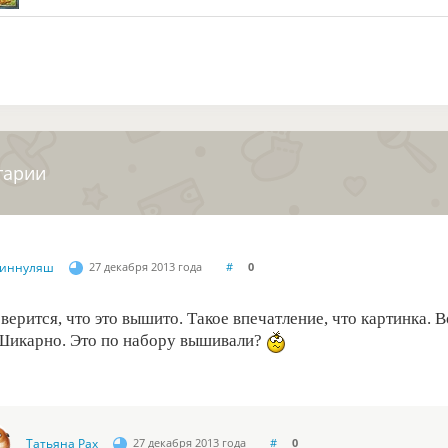
тарии
иннуляш
27 декабря 2013 года
#
0
верится, что это вышито. Такое впечатление, что картинка. Во
 Шикарно. Это по набору вышивали?
Татьяна Рах
27 декабря 2013 года
#
0