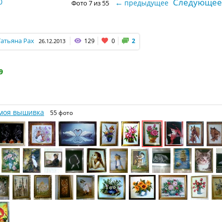
Следующее
0
←
предыдущее
Фото 7 из 55
Татьяна Рах
129
0
2
26.12.2013
9
моя вышивка
55 фото