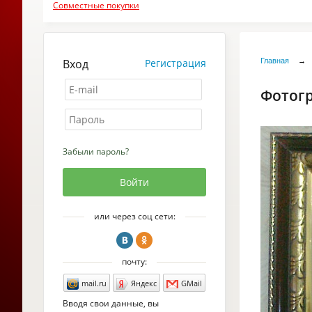
Совместные покупки
Вход
Регистрация
Главная
→
Фотог
Забыли пароль?
или через соц сети:
почту:
mail.ru
Яндекс
GMail
Вводя свои данные, вы