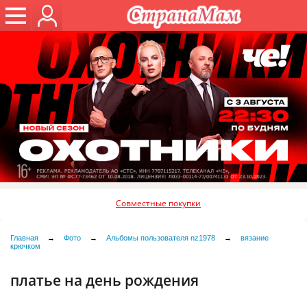
Совместные покупки
Главная
→
Фото
→
Альбомы пользователя nz1978
→
вязание
крючком
платье на день рождения