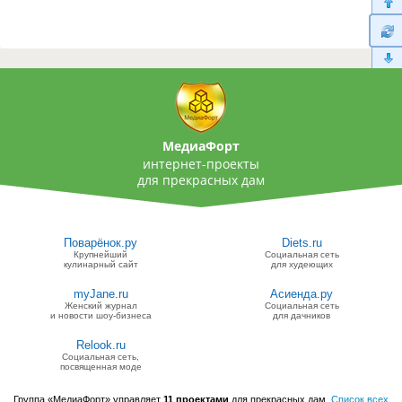
МедиаФорт
интернет-проекты
для прекрасных дам
Поварёнок.ру
Diets.ru
Крупнейший
Социальная сеть
кулинарный сайт
для худеющих
myJane.ru
Асиенда.ру
Женский журнал
Социальная сеть
и новости шоу-бизнеса
для дачников
Relook.ru
Социальная сеть,
посвященная моде
Группа «МедиаФорт» управляет
11 проектами
для прекрасных дам.
Список всех