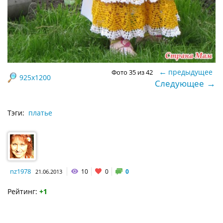
←
предыдущее
Фото 35 из 42
925x1200
→
Следующее
Тэги:
платье
nz1978
10
0
0
21.06.2013
Рейтинг:
+1